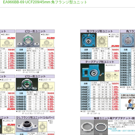
EA966BB-69 UCF209/45mm 角フランジ型ユニット