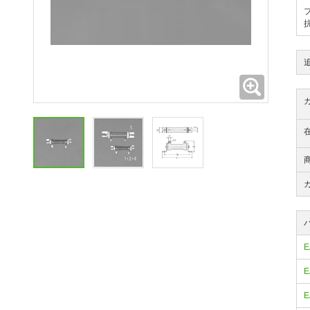
拡大
E
E
E