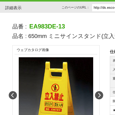
詳細表示
このページのURL：
EA983DE-13
品番 :
品名 :
650mm ミニサインスタンド(立入
ウェブカタログ画像
仕
入
Prev
Next