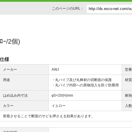
このページのURL：
ｰ/2個)
仕様
メーカー
AWJ
型
用途
・丸パイプ及び丸棒材の切断面の保護
材
・丸パイプ内部への異物混入を防ぐ防塵用
はめ込み内寸法
φ5×20(H)mm
耐
カラー
イエロー
入
密着させることで断面のサビを押さえる効果があります。