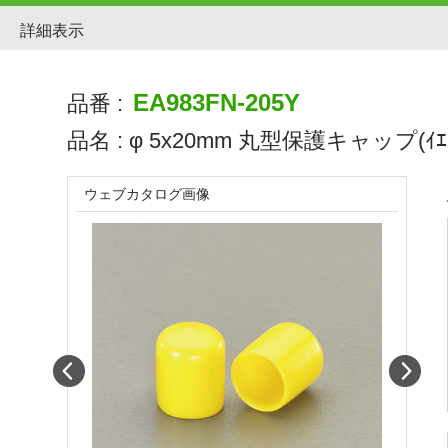
詳細表示
EA983FN-205Y
品番 :
品名 :
φ 5x20mm 丸型保護キャップ(ｲｴﾛ
ウェブカタログ画像
Prev
Next