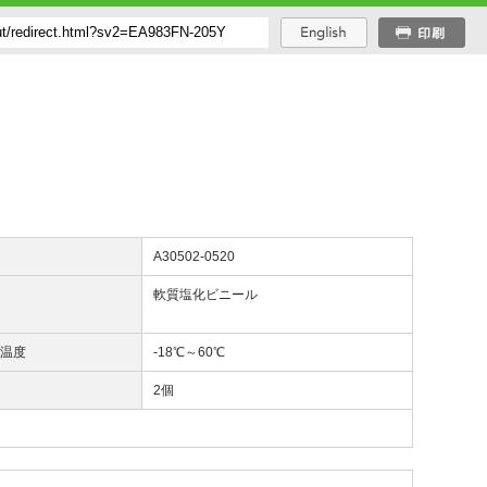
番
A30502-0520
質
軟質塩化ビニール
熱温度
-18℃～60℃
数
2個