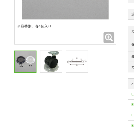
※品番別、各4個入り
拡大
E
E
E
E