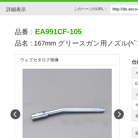
詳細表示
このページのURL：
EA991CF-105
品番 :
品名 :
167mm グリースガン用ノズル(ﾍﾞﾝ
ウェブカタログ画像
仕
E
Prev
Next