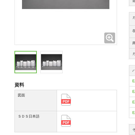
拡大
E
資料
E
図面
E
E
ＳＤＳ日本語