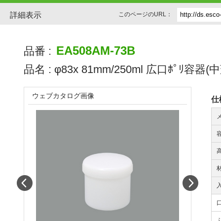
詳細表示
このページのURL：
EA508AM-73B
品番 :
品名 :
φ83x 81mm/250ml 広口ﾎﾟﾘ容器(
ウェブカタログ画像
仕
Prev
Next