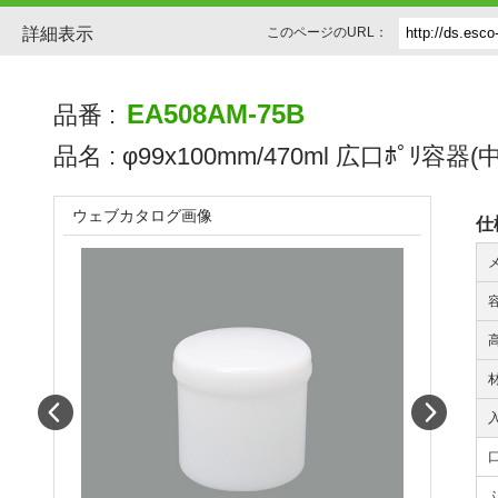
詳細表示
このページのURL：
EA508AM-75B
品番 :
品名 :
φ99x100mm/470ml 広口ﾎﾟﾘ容器
ウェブカタログ画像
仕
Prev
Next