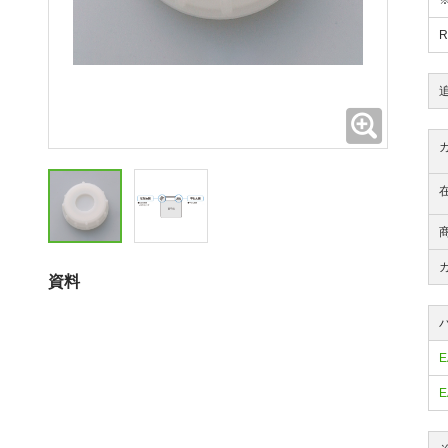
拡大
資料
E
E