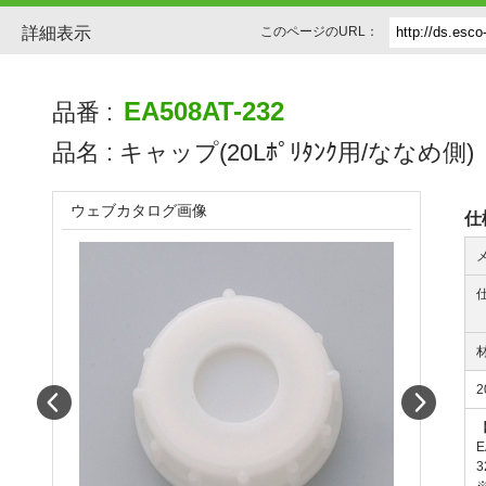
詳細表示
このページのURL：
EA508AT-232
品番 :
品名 :
キャップ(20Lﾎﾟﾘﾀﾝｸ用/ななめ側)
ウェブカタログ画像
仕
Prev
Next
E
3