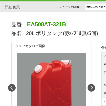
詳細表示
このページのURL：
EA508AT-321B
品番 :
品名 :
20L ポリタンク(赤/ﾉｽﾞﾙ無/5個)
ウェブカタログ画像
仕
容
Prev
Next