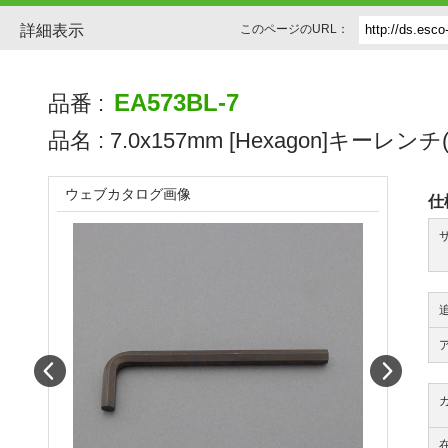
詳細表示
このページのURL：
EA573BL-7
品番 :
品名 :
7.0x157mm [Hexagon]キーレンチ(ﾛ
ウェブカタログ画像
仕
Prev
Next