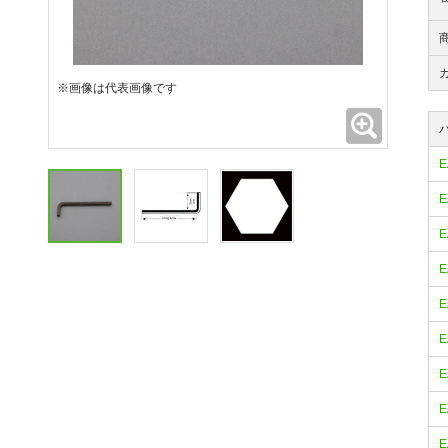
※画像は代表画像です
拡大
E
E
E
E
E
E
E
E
E