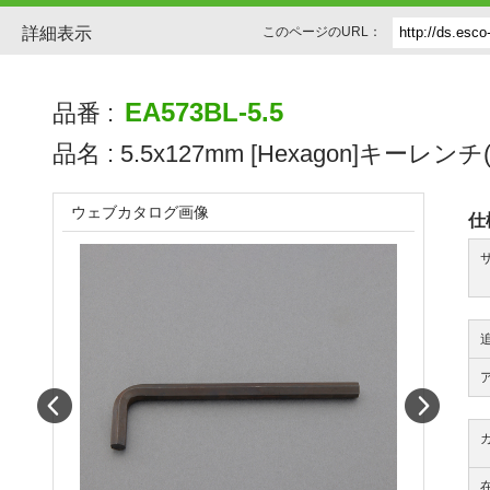
詳細表示
このページのURL：
EA573BL-5.5
品番 :
品名 :
5.5x127mm [Hexagon]キーレンチ(ﾛ
ウェブカタログ画像
仕
Prev
Next