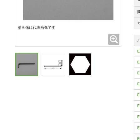
※画像は代表画像です
拡大
E
E
E
E
E
E
E
E
E