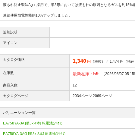
液もれ防止製法Ag＋採用で、単3形においては液もれの原因となるガスを約15
連続使用放電性能約10%アップしました。
追加説明
アイコン
カタログ価格
1,340
円
（税抜）／
1,474
円（税込
在庫数
59
最新在庫 :
（2026/08/07 05:
商品入数
12
カタログページ
2034ページ
2069ページ
バリエーション一覧
EA758YA-3A [単3x 4本] 乾電池(ｱﾙｶﾘ)
EA758YA-3AG [単3x 8本] 乾電池(ｱﾙｶﾘ)