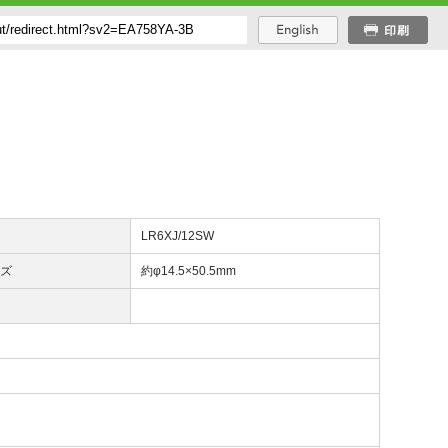
番
LR6XJ/12SW
イズ
約φ14.5×50.5mm