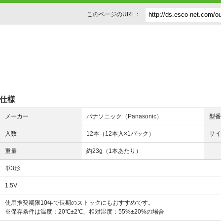
このページのURL：
仕様
メーカー
パナソニック（Panasonic）
型
入数
12本（12本入×1パック）
サ
重量
約23g（1本あたり）
単3形
1.5V
使用推奨期限10年で長期のストックにもおすすめです。
※保存条件は温度：20℃±2℃、相対湿度：55%±20%の場合