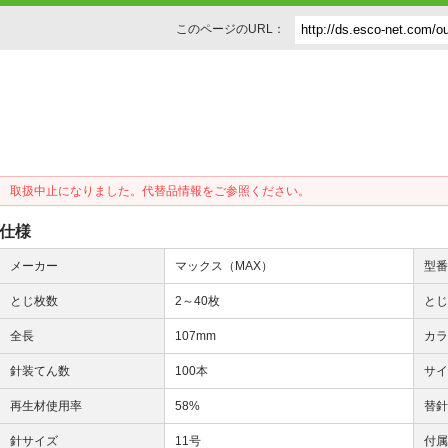
このページのURL：
取扱中止になりました。代替品情報をご参照ください。
仕様
メーカー
マックス（MAX）
型
とじ枚数
2～40枚
とじ
全長
107mm
カ
針装てん数
100本
サイ
再生材使用率
58%
替
針サイズ
11号
付