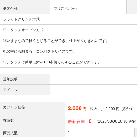
個装仕様
ブリスタパック
フラットクリンチ方式
ワンタッチオープン方式
細いままなので軽くとじることができ、仕上がりがきれいです。
机の中にも納まる、コンパクトサイズです。
ワンタッチで簡単に針を100本装てんすることができます。
追加説明
アイコン
カタログ価格
2,000
円
（税抜）／
2,200
円（税込）
在庫数
0
最新在庫 :
（2026/08/06 16:38現在
商品入数
1