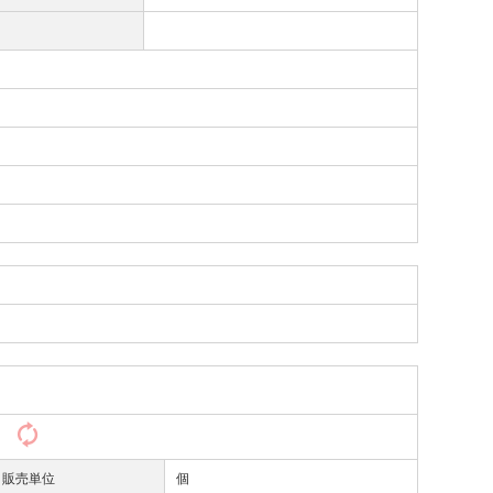
）
販売単位
個