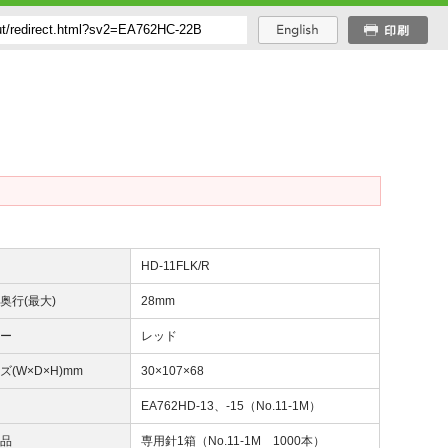
番
HD-11FLK/R
奥行(最大)
28mm
ラー
レッド
ズ(W×D×H)mm
30×107×68
針
EA762HD-13、-15（No.11-1M）
属品
専用針1箱（No.11-1M 1000本）