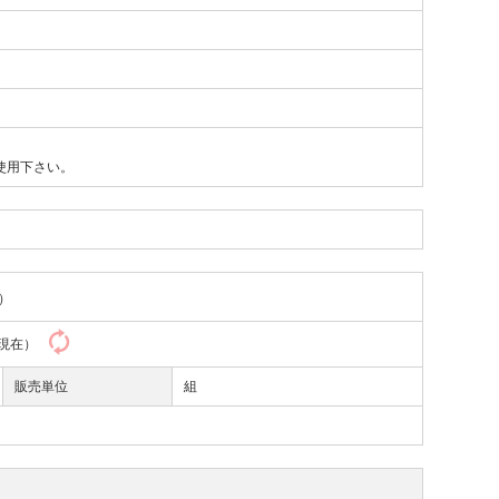
使用下さい。
）
45現在）
販売単位
組