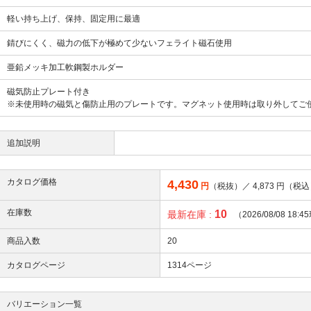
軽い持ち上げ、保持、固定用に最適
錆びにくく、磁力の低下が極めて少ないフェライト磁石使用
亜鉛メッキ加工軟鋼製ホルダー
磁気防止プレート付き
※未使用時の磁気と傷防止用のプレートです。マグネット使用時は取り外してご
追加説明
カタログ価格
4,430
円
（税抜）／
4,873
円（税込
在庫数
10
最新在庫 :
（2026/08/08 18:
商品入数
20
カタログページ
1314ページ
バリエーション一覧