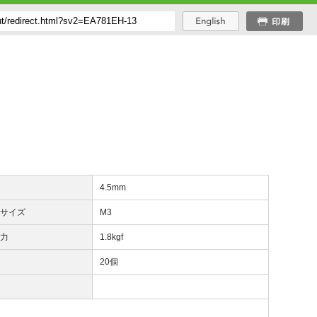
み
4.5mm
ジサイズ
M3
着力
1.8kgf
数
20個