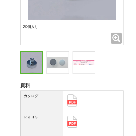
20個入り
拡大
資料
カタログ
ＲｏＨＳ