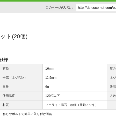
このページのURL：
ネット(20個)
仕様
直径
16mm
厚
全高（ネジ穴込）
11.5mm
ネ
重量
6g
吸
使用温度
120℃以下
入
材質
フェライト磁石、軟鋼（亜鉛メッキ）
ねじやボルトで簡単に取り付け可能