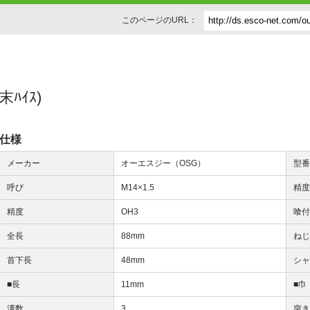
このページのURL：
末ﾊｲｽ)
仕様
メーカー
オーエスジー（OSG）
型
呼び
M14×1.5
精
精度
OH3
喰
全長
88mm
ね
首下長
48mm
シ
■長
11mm
■巾
溝数
3
突