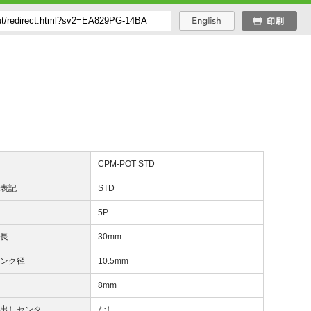
番
CPM-POT STD
度表記
STD
付
5P
じ長
30mm
ャンク径
10.5mm
8mm
き出しセンタ
なし