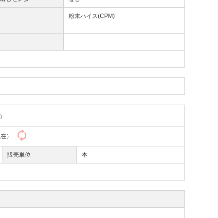
質
粉末ハイス(CPM)
）
3現在）
販売単位
本