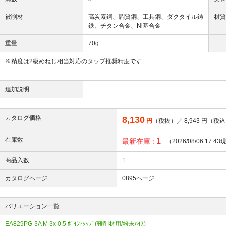
被削材
高炭素鋼、調質鋼、工具鋼、ダクタイル鋳
材
鉄、チタン合金、Ni基合金
重量
70g
※精度は2級めねじ相当対応のタップ推奨精度です
追加説明
カタログ価格
8,130
円
（税抜）／
8,943
円（税込
在庫数
1
最新在庫 :
（2026/08/06 17:4
商品入数
1
カタログページ
0895ページ
バリエーション一覧
EA829PG-3A M 3x 0.5 ﾎﾟｲﾝﾄﾀｯﾌﾟ(難削材用/粉末ﾊｲｽ)