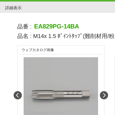
詳細表示
EA829PG-14BA
品番 :
品名 :
M14x 1.5 ﾎﾟｲﾝﾄﾀｯﾌﾟ(難削材用/粉
ウェブカタログ画像
Prev
Next