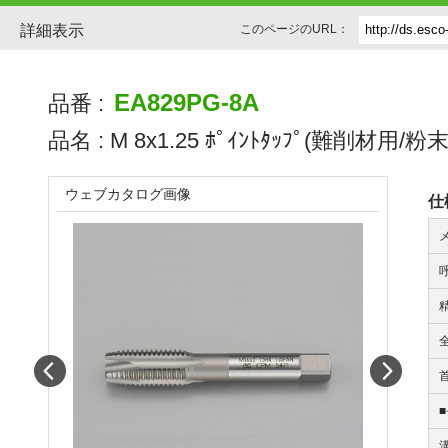
詳細表示
このページのURL：
EA829PG-8A
品番 :
品名 :
M 8x1.25 ﾎﾟｲﾝﾄﾀｯﾌﾟ(難削材用/粉末
ウェブカタログ画像
仕
Prev
Next