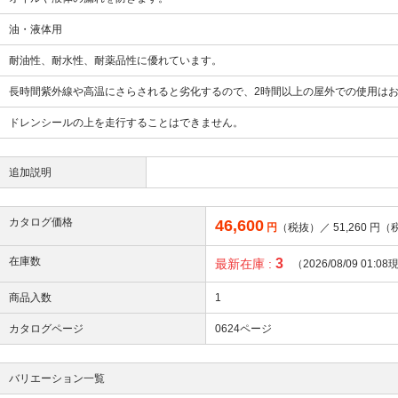
油・液体用
耐油性、耐水性、耐薬品性に優れています。
長時間紫外線や高温にさらされると劣化するので、2時間以上の屋外での使用は
ドレンシールの上を走行することはできません。
追加説明
カタログ価格
46,600
円
（税抜）／
51,260
円（
在庫数
3
最新在庫 :
（2026/08/09 01:0
商品入数
1
カタログページ
0624ページ
バリエーション一覧