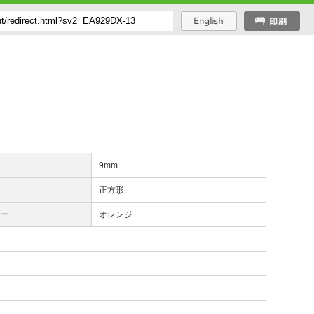
み
9mm
様
正方形
ラー
オレンジ