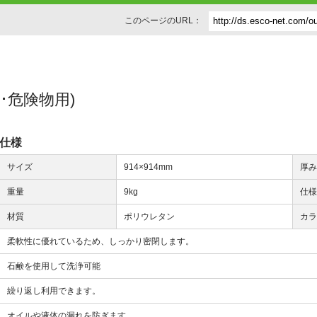
このページのURL：
体･危険物用)
仕様
サイズ
914×914mm
厚
重量
9kg
仕
材質
ポリウレタン
カ
柔軟性に優れているため、しっかり密閉します。
石鹸を使用して洗浄可能
繰り返し利用できます。
オイルや液体の漏れを防ぎます。