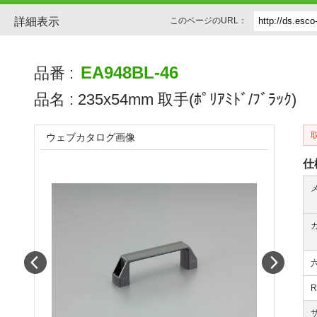
詳細表示
このページのURL：
EA948BL-46
品番 :
品名 :
235x54mm 取手(ﾎﾟﾘｱﾐﾄﾞ/ﾌﾞﾗｯｸ)
ウェブカタログ画像
仕
Prev
Next