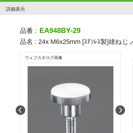
詳細表示
EA948BY-29
品番 :
品名 :
24x M6x25mm [ｽﾃﾝﾚｽ製]雄ね
ウェブカタログ画像
Prev
Next