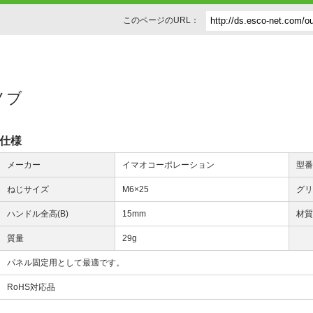
このページのURL：
じノブ
仕様
メーカー
イマオコーポレーション
型
ねじサイズ
M6×25
グリ
ハンドル全高(B)
15mm
材
質量
29g
パネル固定用として最適です。
RoHS対応品