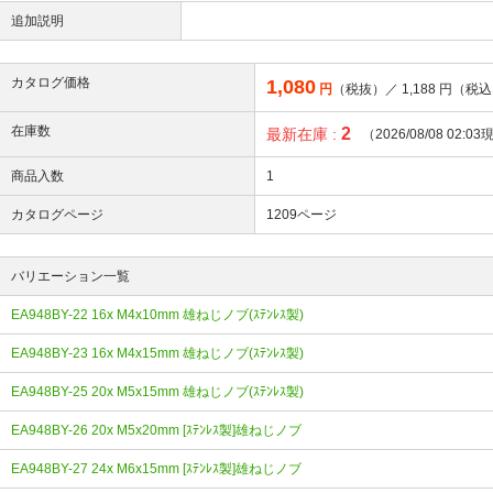
追加説明
カタログ価格
1,080
円
（税抜）／
1,188
円（税込
在庫数
2
最新在庫 :
（2026/08/08 02:0
商品入数
1
カタログページ
1209ページ
バリエーション一覧
EA948BY-22 16x M4x10mm 雄ねじノブ(ｽﾃﾝﾚｽ製)
EA948BY-23 16x M4x15mm 雄ねじノブ(ｽﾃﾝﾚｽ製)
EA948BY-25 20x M5x15mm 雄ねじノブ(ｽﾃﾝﾚｽ製)
EA948BY-26 20x M5x20mm [ｽﾃﾝﾚｽ製]雄ねじノブ
EA948BY-27 24x M6x15mm [ｽﾃﾝﾚｽ製]雄ねじノブ