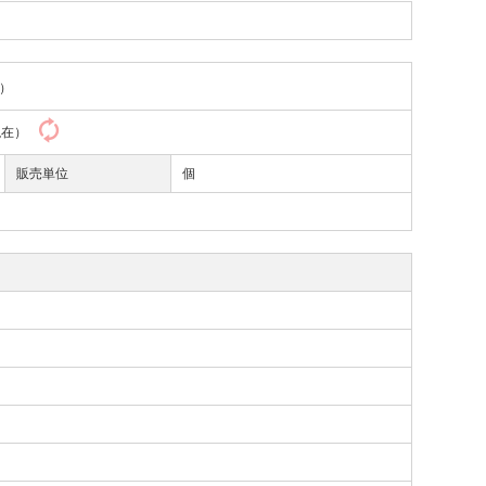
）
3現在）
販売単位
個