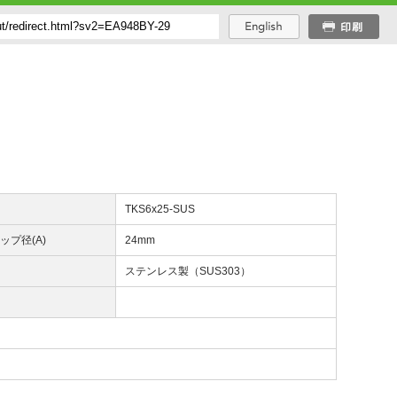
番
TKS6x25-SUS
ップ径(A)
24mm
質
ステンレス製（SUS303）