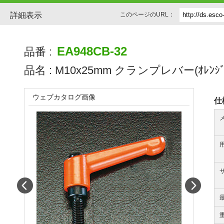
詳細表示
このページのURL：
EA948CB-32
品番 :
品名 :
M10x25mm クランプレバー(ｵﾚﾝｼﾞ
ウェブカタログ画像
仕
Prev
Next