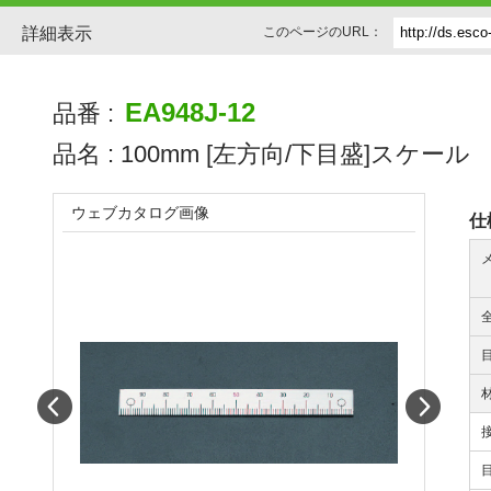
詳細表示
このページのURL：
EA948J-12
品番 :
品名 :
100mm [左方向/下目盛]スケール
ウェブカタログ画像
仕
Prev
Next