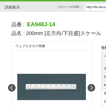
詳細表示
このページのURL：
EA948J-14
品番 :
品名 :
200mm [左方向/下目盛]スケール
ウェブカタログ画像
仕
Prev
Next