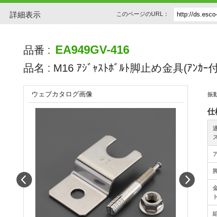
詳細表示
このページのURL：
EA949GV-416
品番 :
品名 :
M16 ｱｼﾞｬｽﾄﾎﾞﾙﾄ脚止め金具(ｱﾝｶｰ付
ウェブカタログ画像
振
仕
Prev
Next