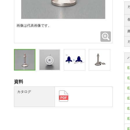
画像は代表画像です。
拡大
E
E
資料
E
カタログ
E
E
E
E