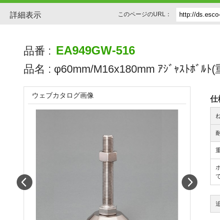
詳細表示
このページのURL：
EA949GW-516
品番 :
品名 :
φ60mm/M16x180mm ｱｼﾞｬｽﾄﾎﾞﾙﾄ
ウェブカタログ画像
仕
Prev
Next