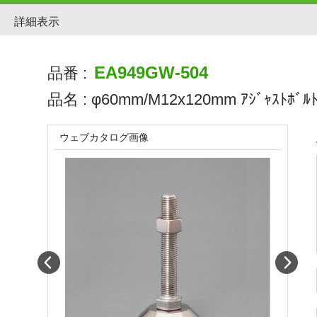
詳細表示
EA949GW-504
品番 :
品名 :
φ60mm/M12x120mm ｱｼﾞｬｽﾄﾎﾞﾙ
ウェブカタログ画像
Prev
Next