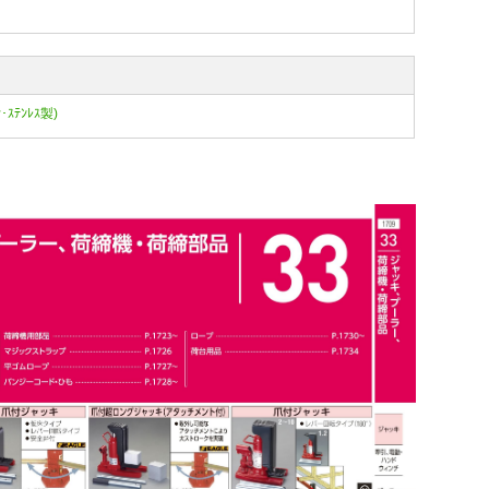
･ｽﾃﾝﾚｽ製)