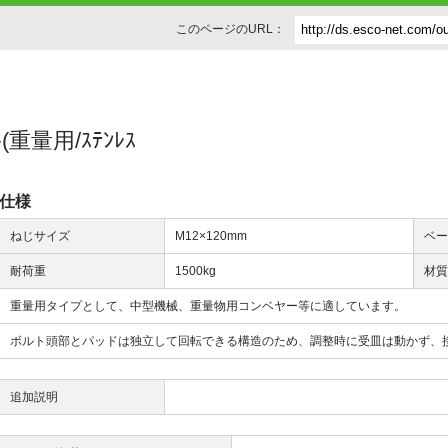
このページのURL：
ﾄ(重量用/ｽﾃﾝﾚｽ
仕様
ねじサイズ
M12×120mm
ベ
耐荷重
1500kg
材
重量用タイプとして、中型機械、重量物用コンベヤー等に適しています。
ボルト頭部とパッドは独立して回転できる構造のため、調整時に受皿は動かず、
追加説明