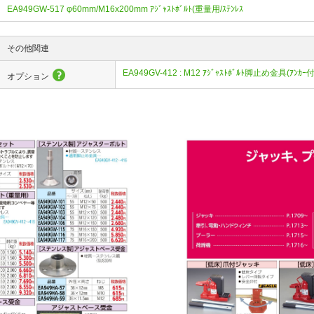
EA949GW-517 φ60mm/M16x200mm ｱｼﾞｬｽﾄﾎﾞﾙﾄ(重量用/ｽﾃﾝﾚｽ
その他関連
EA949GV-412 : M12 ｱｼﾞｬｽﾄﾎﾞﾙﾄ脚止め金具(ｱﾝｶｰ付
オプション