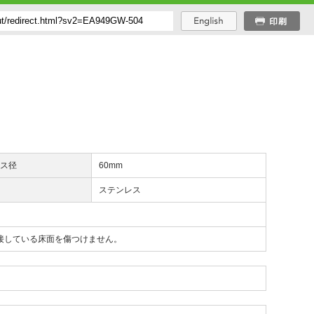
ース径
60mm
質
ステンレス
接している床面を傷つけません。