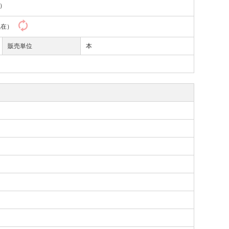
）
0現在）
販売単位
本