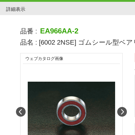
詳細表示
EA966AA-2
品番 :
品名 :
[6002 2NSE] ゴムシール型ベ
ウェブカタログ画像
Prev
Next