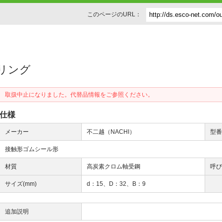
このページのURL：
アリング
取扱中止になりました。代替品情報をご参照ください。
仕様
メーカー
不二越（NACHI）
型
接触形ゴムシール形
材質
高炭素クロム軸受鋼
呼
サイズ(mm)
d：15、D：32、B：9
追加説明