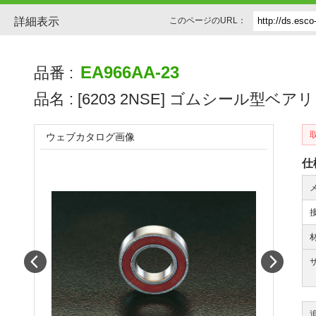
詳細表示
このページのURL：
EA966AA-23
品番 :
品名 :
[6203 2NSE] ゴムシール型ベア
ウェブカタログ画像
仕
Prev
Next