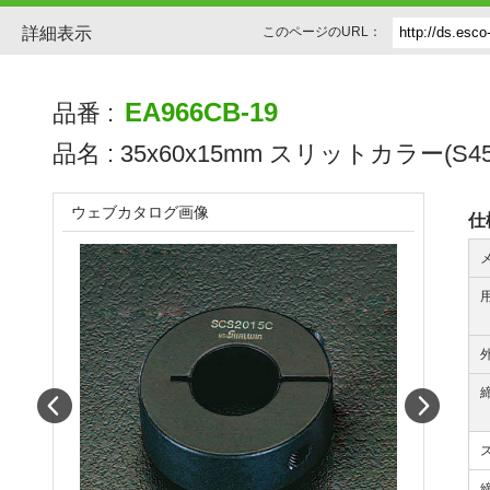
詳細表示
このページのURL：
EA966CB-19
品番 :
品名 :
35x60x15mm スリットカラー(S45
ウェブカタログ画像
仕
Prev
Next