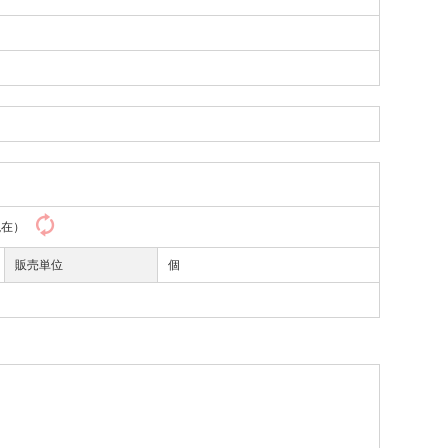
1現在）
販売単位
個