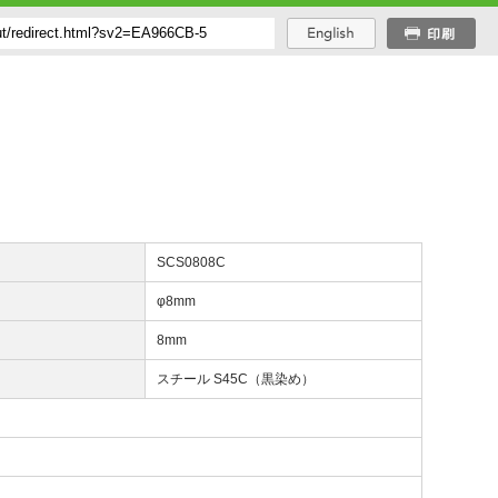
番
SCS0808C
径
φ8mm
8mm
質
スチール S45C（黒染め）