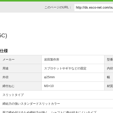
このページのURL：
C)
仕様
メーカー
岩田製作所
型
用途
スプロケットやギヤなどの固定
内
外径
φ25mm
幅
締付ねじ
M3×10
材
スリットタイプ
締結力の強いスタンダードスリットカラー
面で締め付けるため締結力が強く、シャフトに傷が付きにくいタイプ