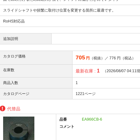
スライドシャフトや頻繁に取付け位置を変更する箇所に最適です。
RoHS対応品
追加説明
カタログ価格
705
円
（税抜）／
776
円（税込）
在庫数
1
最新在庫 :
（2026/08/07 04:1
商品入数
1
カタログページ
1221ページ
代替品
品番
EA966CB-6
コメント