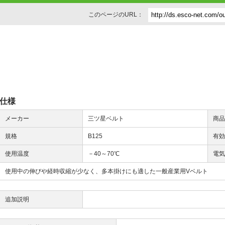
このページのURL：
仕様
メーカー
三ツ星ベルト
商
規格
B125
有
使用温度
－40～70℃
電
使用中の伸びや経時収縮が少なく、多本掛けにも適した一般産業用Vベルト
追加説明