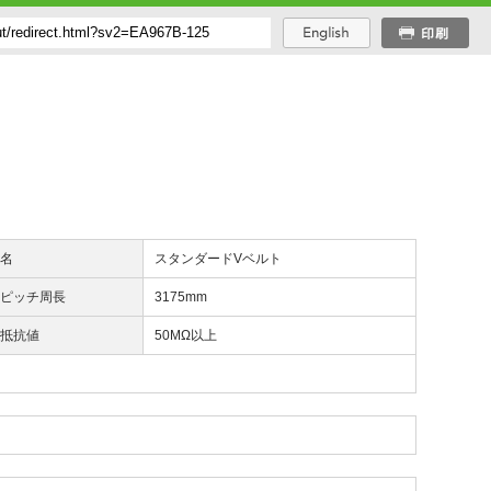
品名
スタンダードVベルト
効ピッチ周長
3175mm
気抵抗値
50MΩ以上