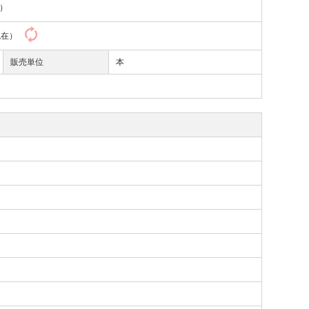
）
4現在）
販売単位
本