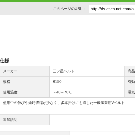
このページのURL：
仕様
メーカー
三ツ星ベルト
商
規格
B150
有
使用温度
－40～70℃
電
使用中の伸びや経時収縮が少なく、多本掛けにも適した一般産業用Vベルト
追加説明