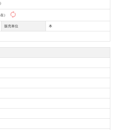
）
4現在）
販売単位
本