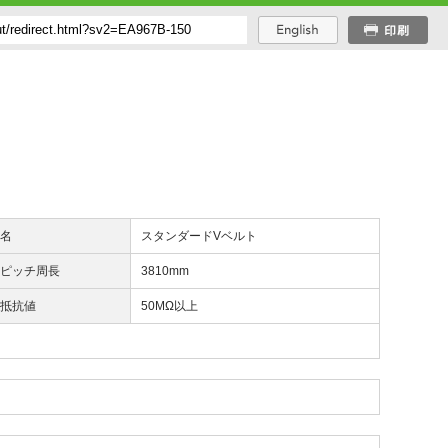
品名
スタンダードVベルト
効ピッチ周長
3810mm
気抵抗値
50MΩ以上