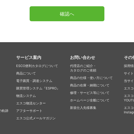
確認へ
サービス案内
お問い合わせ
その
ESCO便利カタログについて
代理店のご紹介・
採用情
カタログのご依頼
商品について
サイト
商品の仕様・使い方について
電子購買・調達システム
当サイ
商品の在庫・納期について
購買管理システム『ESPRO』
エスコ公
修理・サービス等について
物流システム
エスコ
ホームページ全般について
YOU
エスコ物流センター
新規仕入先様募集
エスコ
の軌跡
アフターサポート
Inst
エスコ公式メールマガジン