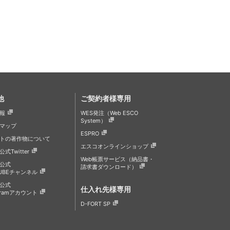
他
ご契約者様専用
報
WES発注（Web ESCO
System）
マップ
ESPRO
トの著作物について
エスコオンラインショップ
式Twitter
Web帳票サービス（納品書・
公式
請求書ダウンロード）
TUBEチャンネル
公式
仕入れ先様専用
agramアカウント
D-FORT SP