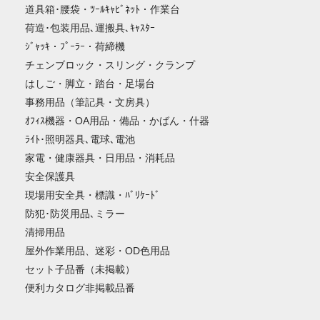
道具箱･腰袋・ﾂｰﾙｷｬﾋﾞﾈｯﾄ・作業台
荷造･包装用品､運搬具､ｷｬｽﾀｰ
ｼﾞｬｯｷ・ﾌﾟｰﾗｰ・荷締機
チェンブロック・スリング・クランプ
はしご・脚立・踏台・足場台
事務用品（筆記具・文房具）
ｵﾌｨｽ機器・OA用品・備品・かばん・什器
ﾗｲﾄ･照明器具､電球､電池
家電・健康器具・日用品・消耗品
安全保護具
現場用安全具・標識・ﾊﾞﾘｹｰﾄﾞ
防犯･防災用品､ミラー
清掃用品
屋外作業用品、迷彩・OD色用品
セット子品番（未掲載）
便利カタログ非掲載品番