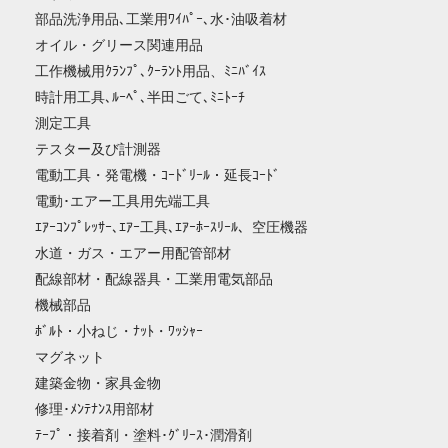
部品洗浄用品､工業用ﾜｲﾊﾟｰ､水･油吸着材
オイル・グリース関連用品
工作機械用ｸﾗﾝﾌﾟ､ｸｰﾗﾝﾄ用品、ﾐﾆﾊﾞｲｽ
時計用工具､ﾙｰﾍﾟ､半田ごて､ﾐﾆﾄｰﾁ
測定工具
テスター及び計測器
電動工具・発電機・ｺｰﾄﾞﾘｰﾙ・延長ｺｰﾄﾞ
電動･エアー工具用先端工具
ｴｱｰｺﾝﾌﾟﾚｯｻｰ､ｴｱｰ工具､ｴｱｰﾎｰｽﾘｰﾙ、空圧機器
水道・ガス・エアー用配管部材
配線部材・配線器具・工業用電気部品
機械部品
ﾎﾞﾙﾄ・小ねじ・ﾅｯﾄ・ﾜｯｼｬｰ
マグネット
建築金物・家具金物
修理･ﾒﾝﾃﾅﾝｽ用部材
ﾃｰﾌﾟ・接着剤・塗料･ｸﾞﾘｰｽ･潤滑剤