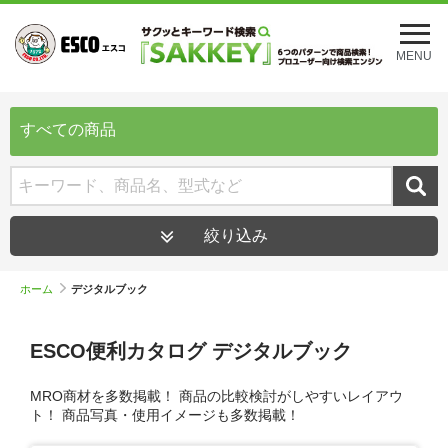
メ
ニ
MENU
ュ
ー
を
開
すべての商品
く
絞り込み
ホーム
デジタルブック
ESCO便利カタログ デジタルブック
MRO商材を多数掲載！ 商品の比較検討がしやすいレイアウ
ト！ 商品写真・使用イメージも多数掲載！