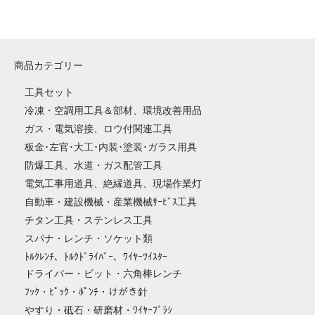
商品カテゴリー
工具セット
冷凍・空調用工具＆部材、環境改善用品
ガス・電気溶接、ロウ付関連工具
板金･左官･大工･内装･塗装･ガラス用具
防爆工具、水道・ガス配管工具
電気工事用道具、絶縁道具、現場作業灯
自動車・建設機械・産業機械ｻｰﾋﾞｽ工具
チタン工具・ステンレス工具
スパナ・レンチ・ソケット類
ﾄﾙｸﾚﾝﾁ、ﾄﾙｸﾄﾞﾗｲﾊﾞｰ、ﾜｲﾔｰﾂｲｽﾀｰ
ドライバー・ビット・六角棒レンチ
ﾌｯｸ・ﾋﾟｯｸ・ﾎﾟﾝﾁ・けがき針
やすり・砥石・研磨材・ﾜｲﾔｰﾌﾞﾗｼ