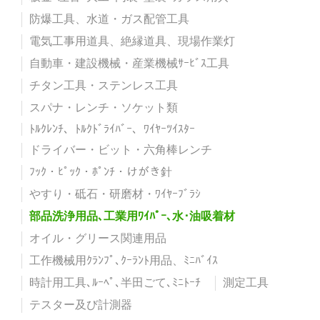
防爆工具、水道・ガス配管工具
電気工事用道具、絶縁道具、現場作業灯
自動車・建設機械・産業機械ｻｰﾋﾞｽ工具
チタン工具・ステンレス工具
スパナ・レンチ・ソケット類
ﾄﾙｸﾚﾝﾁ、ﾄﾙｸﾄﾞﾗｲﾊﾞｰ、ﾜｲﾔｰﾂｲｽﾀｰ
ドライバー・ビット・六角棒レンチ
ﾌｯｸ・ﾋﾟｯｸ・ﾎﾟﾝﾁ・けがき針
やすり・砥石・研磨材・ﾜｲﾔｰﾌﾞﾗｼ
部品洗浄用品､工業用ﾜｲﾊﾟｰ､水･油吸着材
オイル・グリース関連用品
工作機械用ｸﾗﾝﾌﾟ､ｸｰﾗﾝﾄ用品、ﾐﾆﾊﾞｲｽ
時計用工具､ﾙｰﾍﾟ､半田ごて､ﾐﾆﾄｰﾁ
測定工具
テスター及び計測器