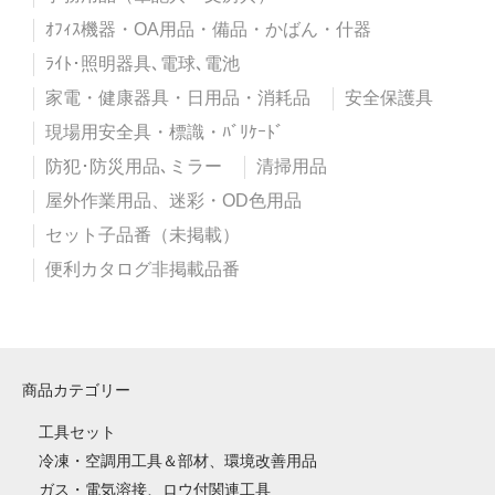
ｵﾌｨｽ機器・OA用品・備品・かばん・什器
ﾗｲﾄ･照明器具､電球､電池
家電・健康器具・日用品・消耗品
安全保護具
現場用安全具・標識・ﾊﾞﾘｹｰﾄﾞ
防犯･防災用品､ミラー
清掃用品
屋外作業用品、迷彩・OD色用品
セット子品番（未掲載）
便利カタログ非掲載品番
商品カテゴリー
工具セット
冷凍・空調用工具＆部材、環境改善用品
ガス・電気溶接、ロウ付関連工具