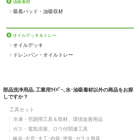
油吸着材
吸着パッド・油吸収材
オイルデッキ＆トレー
オイルデッキ
ドレンパン・オイルトレー
部品洗浄用品､工業用ﾜｲﾊﾟｰ､水･油吸着材以外の商品をお探
しですか？
工具セット
冷凍・空調用工具＆部材、環境改善用品
ガス・電気溶接、ロウ付関連工具
板金･左官･大工･内装･塗装･ガラス用具