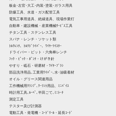
板金･左官･大工･内装･塗装･ガラス用具
防爆工具、水道・ガス配管工具
電気工事用道具、絶縁道具、現場作業灯
自動車・建設機械・産業機械ｻｰﾋﾞｽ工具
チタン工具・ステンレス工具
スパナ・レンチ・ソケット類
ﾄﾙｸﾚﾝﾁ、ﾄﾙｸﾄﾞﾗｲﾊﾞｰ、ﾜｲﾔｰﾂｲｽﾀｰ
ドライバー・ビット・六角棒レンチ
ﾌｯｸ・ﾋﾟｯｸ・ﾎﾟﾝﾁ・けがき針
やすり・砥石・研磨材・ﾜｲﾔｰﾌﾞﾗｼ
部品洗浄用品､工業用ﾜｲﾊﾟｰ､水･油吸着材
オイル・グリース関連用品
工作機械用ｸﾗﾝﾌﾟ､ｸｰﾗﾝﾄ用品、ﾐﾆﾊﾞｲｽ
時計用工具､ﾙｰﾍﾟ､半田ごて､ﾐﾆﾄｰﾁ
測定工具
テスター及び計測器
電動工具・発電機・ｺｰﾄﾞﾘｰﾙ・延長ｺｰﾄﾞ