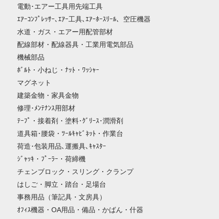
電動･エアー工具用先端工具
ｴｱｰｺﾝﾌﾟﾚｯｻｰ､ｴｱｰ工具､ｴｱｰﾎｰｽﾘｰﾙ、空圧機器
水道・ガス・エアー用配管部材
配線部材・配線器具・工業用電気部品
機械部品
ﾎﾞﾙﾄ・小ねじ・ﾅｯﾄ・ﾜｯｼｬｰ
マグネット
建築金物・家具金物
修理･ﾒﾝﾃﾅﾝｽ用部材
ﾃｰﾌﾟ・接着剤・塗料･ｸﾞﾘｰｽ･潤滑剤
道具箱･腰袋・ﾂｰﾙｷｬﾋﾞﾈｯﾄ・作業台
荷造･包装用品､運搬具､ｷｬｽﾀｰ
ｼﾞｬｯｷ・ﾌﾟｰﾗｰ・荷締機
チェンブロック・スリング・クランプ
はしご・脚立・踏台・足場台
事務用品（筆記具・文房具）
ｵﾌｨｽ機器・OA用品・備品・かばん・什器