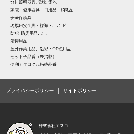
ﾗｲﾄ･照明器具､電球､電池
家電・健康器具・日用品・消耗品
安全保護具
現場用安全具・標識・ﾊﾞﾘｹｰﾄﾞ
防犯･防災用品､ミラー
清掃用品
屋外作業用品、迷彩・OD色用品
セット子品番（未掲載）
便利カタログ非掲載品番
プライバシーポリシー
サイトポリシー
株式会社エスコ