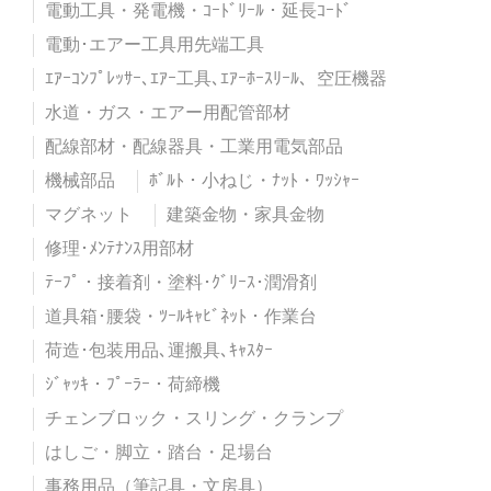
電動工具・発電機・ｺｰﾄﾞﾘｰﾙ・延長ｺｰﾄﾞ
電動･エアー工具用先端工具
ｴｱｰｺﾝﾌﾟﾚｯｻｰ､ｴｱｰ工具､ｴｱｰﾎｰｽﾘｰﾙ、空圧機器
水道・ガス・エアー用配管部材
配線部材・配線器具・工業用電気部品
機械部品
ﾎﾞﾙﾄ・小ねじ・ﾅｯﾄ・ﾜｯｼｬｰ
マグネット
建築金物・家具金物
修理･ﾒﾝﾃﾅﾝｽ用部材
ﾃｰﾌﾟ・接着剤・塗料･ｸﾞﾘｰｽ･潤滑剤
道具箱･腰袋・ﾂｰﾙｷｬﾋﾞﾈｯﾄ・作業台
荷造･包装用品､運搬具､ｷｬｽﾀｰ
ｼﾞｬｯｷ・ﾌﾟｰﾗｰ・荷締機
チェンブロック・スリング・クランプ
はしご・脚立・踏台・足場台
事務用品（筆記具・文房具）