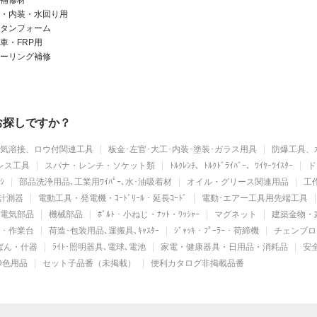
補修材
・内装・水回り用
タンフォーム
車・FRP用
ーリング補修
をお探しですか？
気溶接、ロウ付関連工具
板金･左官･大工･内装･塗装･ガラス用具
防爆工具、
レス工具
スパナ・レンチ・ソケット類
ﾄﾙｸﾚﾝﾁ、ﾄﾙｸﾄﾞﾗｲﾊﾞｰ、ﾜｲﾔｰﾂｲｽﾀｰ
ド
ｼ
部品洗浄用品､工業用ﾜｲﾊﾟｰ､水･油吸着材
オイル・グリース関連用品
工作
計測器
電動工具・発電機・ｺｰﾄﾞﾘｰﾙ・延長ｺｰﾄﾞ
電動･エアー工具用先端工具
電気部品
機械部品
ﾎﾞﾙﾄ・小ねじ・ﾅｯﾄ・ﾜｯｼｬｰ
マグネット
建築金物・
ｯﾄ・作業台
荷造･包装用品､運搬具､ｷｬｽﾀｰ
ｼﾞｬｯｷ・ﾌﾟｰﾗｰ・荷締機
チェンブロ
かばん・什器
ﾗｲﾄ･照明器具､電球､電池
家電・健康器具・日用品・消耗品
安
D色用品
セット子品番（未掲載）
便利カタログ非掲載品番