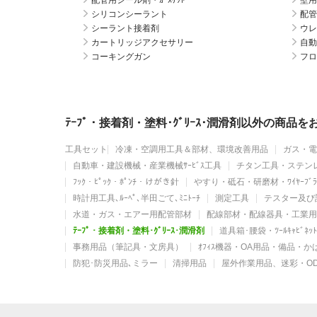
配管用シール剤・ｶﾞｽｹｯﾄ
壁用
シリコンシーラント
配管
シーラント接着剤
ウレ
カートリッジアクセサリー
自動
コーキングガン
フロ
ﾃｰﾌﾟ・接着剤・塗料･ｸﾞﾘｰｽ･潤滑剤以外の商品
工具セット
冷凍・空調用工具＆部材、環境改善用品
ガス・電
自動車・建設機械・産業機械ｻｰﾋﾞｽ工具
チタン工具・ステン
ﾌｯｸ・ﾋﾟｯｸ・ﾎﾟﾝﾁ・けがき針
やすり・砥石・研磨材・ﾜｲﾔｰﾌﾞﾗ
時計用工具､ﾙｰﾍﾟ､半田ごて､ﾐﾆﾄｰﾁ
測定工具
テスター及び
水道・ガス・エアー用配管部材
配線部材・配線器具・工業用
ﾃｰﾌﾟ・接着剤・塗料･ｸﾞﾘｰｽ･潤滑剤
道具箱･腰袋・ﾂｰﾙｷｬﾋﾞﾈ
事務用品（筆記具・文房具）
ｵﾌｨｽ機器・OA用品・備品・
防犯･防災用品､ミラー
清掃用品
屋外作業用品、迷彩・O