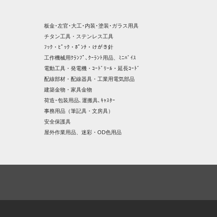
板金･左官･大工･内装･塗装･ガラス用具
チタン工具・ステンレス工具
ﾌｯｸ・ﾋﾟｯｸ・ﾎﾟﾝﾁ・けがき針
工作機械用ｸﾗﾝﾌﾟ､ｸｰﾗﾝﾄ用品、ﾐﾆﾊﾞｲｽ
電動工具・発電機・ｺｰﾄﾞﾘｰﾙ・延長ｺｰﾄﾞ
配線部材・配線器具・工業用電気部品
建築金物・家具金物
荷造･包装用品､運搬具､ｷｬｽﾀｰ
事務用品（筆記具・文房具）
安全保護具
屋外作業用品、迷彩・OD色用品