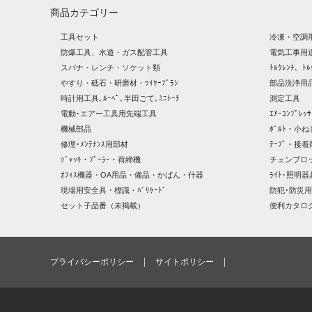
商品カテゴリー
工具セット
冷凍・空調
防爆工具、水道・ガス配管工具
電気工事用
スパナ・レンチ・ソケット類
ﾄﾙｸﾚﾝﾁ、ﾄﾙ
やすり・砥石・研磨材・ﾜｲﾔｰﾌﾞﾗｼ
部品洗浄用品
時計用工具､ﾙｰﾍﾟ､半田ごて､ﾐﾆﾄｰﾁ
測定工具
電動･エアー工具用先端工具
ｴｱｰｺﾝﾌﾟﾚ
機械部品
ﾎﾞﾙﾄ・小ね
修理･ﾒﾝﾃﾅﾝｽ用部材
ﾃｰﾌﾟ・接着
ｼﾞｬｯｷ・ﾌﾟｰﾗｰ・荷締機
チェンブロ
ｵﾌｨｽ機器・OA用品・備品・かばん・什器
ﾗｲﾄ･照明
現場用安全具・標識・ﾊﾞﾘｹｰﾄﾞ
防犯･防災用
セット子品番（未掲載）
便利カタロ
プライバシーポリシー
サイトポリシー