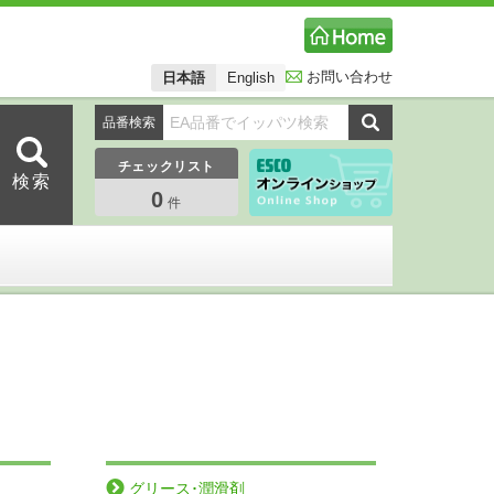
お問い合わせ
日本語
English
品番検索
チェックリスト
0
件
グリース･潤滑剤