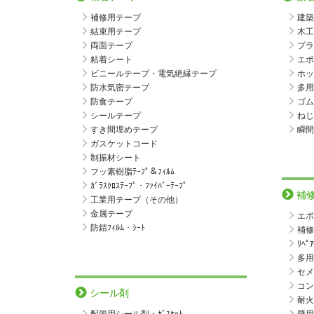
補修用テープ
建築
結束用テープ
木工
両面テープ
プラ
粘着シート
エポ
ビニールテープ・電気絶縁テープ
ホッ
防水気密テープ
多用
防食テープ
ゴム
シールテープ
ねじ
すき間埋めテープ
瞬間
ガスケットコード
制振材シート
フッ素樹脂ﾃｰﾌﾟ＆ﾌｨﾙﾑ
ｶﾞﾗｽｸﾛｽﾃｰﾌﾟ・ﾌｧｲﾊﾞｰﾃｰﾌﾟ
補
工業用テープ（その他）
金属テープ
エポ
防錆ﾌｨﾙﾑ・ｼｰﾄ
補修
ﾘﾍﾟ
多用
セメ
コン
シール剤
耐火