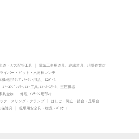
水道・ガス配管工具
電気工事用道具、絶縁道具、現場作業灯
ライバー・ビット・六角棒レンチ
機械用ｸﾗﾝﾌﾟ､ｸｰﾗﾝﾄ用品、ﾐﾆﾊﾞｲｽ
ｴｱｰｺﾝﾌﾟﾚｯｻｰ､ｴｱｰ工具､ｴｱｰﾎｰｽﾘｰﾙ、空圧機器
家具金物
修理･ﾒﾝﾃﾅﾝｽ用部材
ック・スリング・クランプ
はしご・脚立・踏台・足場台
全保護具
現場用安全具・標識・ﾊﾞﾘｹｰﾄﾞ