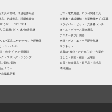
用工具＆部材、環境改善用品
ガス・電気溶接、ロウ付関連工具
道具、絶縁道具、現場作業灯
自動車・建設機械・産業機械ｻｰﾋﾞｽ工具
ｸﾄﾞﾗｲﾊﾞｰ、ﾜｲﾔｰﾂｲｽﾀｰ
ドライバー・ビット・六角棒レンチ
､工業用ﾜｲﾊﾟｰ､水･油吸着材
オイル・グリース関連用品
テスター及び計測器
ｯｻｰ､ｴｱｰ工具､ｴｱｰﾎｰｽﾘｰﾙ、空圧機器
水道・ガス・エアー用配管部材
じ・ﾅｯﾄ・ﾜｯｼｬｰ
マグネット
剤・塗料･ｸﾞﾘｰｽ･潤滑剤
道具箱･腰袋・ﾂｰﾙｷｬﾋﾞﾈｯﾄ・作業台
ック・スリング・クランプ
はしご・脚立・踏台・足場台
器具､電球､電池
家電・健康器具・日用品・消耗品
品､ミラー
清掃用品
グ非掲載品番