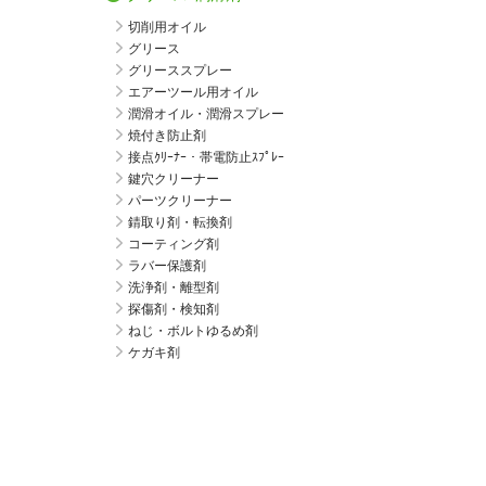
切削用オイル
グリース
グリーススプレー
エアーツール用オイル
潤滑オイル・潤滑スプレー
焼付き防止剤
接点ｸﾘｰﾅｰ・帯電防止ｽﾌﾟﾚｰ
鍵穴クリーナー
パーツクリーナー
錆取り剤・転換剤
コーティング剤
ラバー保護剤
洗浄剤・離型剤
探傷剤・検知剤
ねじ・ボルトゆるめ剤
ケガキ剤