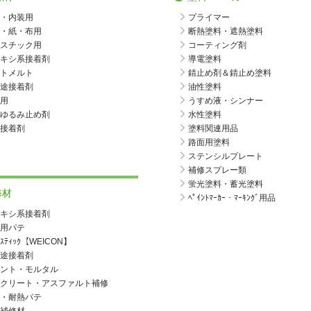
・内装用
プライマー
・紙・布用
断熱塗料・遮熱塗料
スチック用
コーティング剤
キシ系接着剤
導電塗料
トメルト
錆止め剤＆錆止め塗料
途接着剤
油性塗料
用
うすめ液・シンナー
ゆるみ止め剤
水性塗料
接着剤
塗料関連用品
路面用塗料
ステンシルプレート
補修スプレー類
蛍光塗料・蓄光塗料
修材
ﾍﾟｲﾝﾄﾏｰｶｰ・ﾏｰｷﾝｸﾞ用品
キシ系接着剤
用パテ
ｱｽﾃｨｯｸ【WEICON】
途接着剤
ント・モルタル
クリート・アスファルト補修
・耐熱パテ