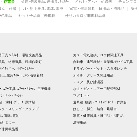
ｯﾄ・作業台
荷造･包装用品､運搬具､ｷｬｽﾀｰ
ｼﾞｬｯｷ・ﾌﾟｰﾗｰ・荷締機
チェンブロ
かばん・什器
ﾗｲﾄ･照明器具､電球､電池
家電・健康器具・日用品・消耗品
安
D色用品
セット子品番（未掲載）
便利カタログ非掲載品番
用工具＆部材、環境改善用品
ガス・電気溶接、ロウ付関連工具
道具、絶縁道具、現場作業灯
自動車・建設機械・産業機械ｻｰﾋﾞｽ工具
ｸﾄﾞﾗｲﾊﾞｰ、ﾜｲﾔｰﾂｲｽﾀｰ
ドライバー・ビット・六角棒レンチ
､工業用ﾜｲﾊﾟｰ､水･油吸着材
オイル・グリース関連用品
テスター及び計測器
ｯｻｰ､ｴｱｰ工具､ｴｱｰﾎｰｽﾘｰﾙ、空圧機器
水道・ガス・エアー用配管部材
じ・ﾅｯﾄ・ﾜｯｼｬｰ
マグネット
剤・塗料･ｸﾞﾘｰｽ･潤滑剤
道具箱･腰袋・ﾂｰﾙｷｬﾋﾞﾈｯﾄ・作業台
ック・スリング・クランプ
はしご・脚立・踏台・足場台
器具､電球､電池
家電・健康器具・日用品・消耗品
品､ミラー
清掃用品
グ非掲載品番