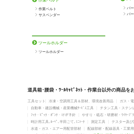
作業ベルト
パー
作業ベルト
パー
サスペンダー
ツールホルダー
ツールホルダー
道具箱･腰袋・ﾂｰﾙｷｬﾋﾞﾈｯﾄ・作業台以外の商品
工具セット
冷凍・空調用工具＆部材、環境改善用品
ガス・電
自動車・建設機械・産業機械ｻｰﾋﾞｽ工具
チタン工具・ステン
ﾌｯｸ・ﾋﾟｯｸ・ﾎﾟﾝﾁ・けがき針
やすり・砥石・研磨材・ﾜｲﾔｰﾌﾞﾗ
時計用工具､ﾙｰﾍﾟ､半田ごて､ﾐﾆﾄｰﾁ
測定工具
テスター及び
水道・ガス・エアー用配管部材
配線部材・配線器具・工業用