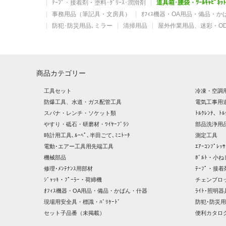
ﾃｰﾌﾟ・接着剤・塗料･ｸﾞﾘｰｽ･潤滑剤
道具箱･腰袋・ﾂｰﾙｷｬﾋﾞﾈ
事務用品（筆記具・文房具）
ｵﾌｨｽ機器・OA用品・備品・
防犯･防災用品､ミラー
清掃用品
屋外作業用品、迷彩・O
商品カテゴリー
工具セット
冷凍・空調
防爆工具、水道・ガス配管工具
電気工事用
スパナ・レンチ・ソケット類
ﾄﾙｸﾚﾝﾁ、ﾄﾙ
やすり・砥石・研磨材・ﾜｲﾔｰﾌﾞﾗｼ
部品洗浄用品
時計用工具､ﾙｰﾍﾟ､半田ごて､ﾐﾆﾄｰﾁ
測定工具
電動･エアー工具用先端工具
ｴｱｰｺﾝﾌﾟﾚ
機械部品
ﾎﾞﾙﾄ・小ね
修理･ﾒﾝﾃﾅﾝｽ用部材
ﾃｰﾌﾟ・接着
ｼﾞｬｯｷ・ﾌﾟｰﾗｰ・荷締機
チェンブロ
ｵﾌｨｽ機器・OA用品・備品・かばん・什器
ﾗｲﾄ･照明
現場用安全具・標識・ﾊﾞﾘｹｰﾄﾞ
防犯･防災用
セット子品番（未掲載）
便利カタロ