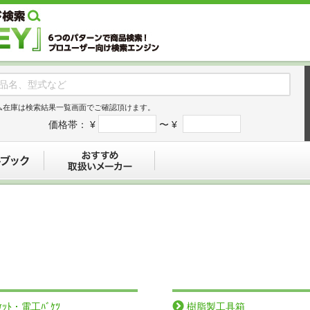
ム在庫は検索結果一覧画面でご確認頂けます。
価格帯：
¥
〜 ¥
デジタルブック
おすすめ
ｽｹｯﾄ・電工ﾊﾞｹﾂ
樹脂製工具箱