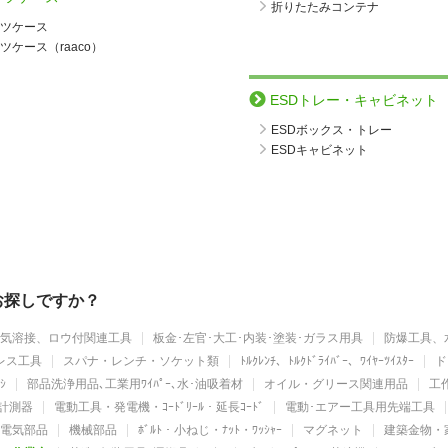
折りたたみコンテナ
ツケース
ツケース（raaco）
ESDトレー・キャビネット
ESDボックス・トレー
ESDキャビネット
をお探しですか？
気溶接、ロウ付関連工具
板金･左官･大工･内装･塗装･ガラス用具
防爆工具、
レス工具
スパナ・レンチ・ソケット類
ﾄﾙｸﾚﾝﾁ、ﾄﾙｸﾄﾞﾗｲﾊﾞｰ、ﾜｲﾔｰﾂｲｽﾀｰ
ド
ｼ
部品洗浄用品､工業用ﾜｲﾊﾟｰ､水･油吸着材
オイル・グリース関連用品
工作
計測器
電動工具・発電機・ｺｰﾄﾞﾘｰﾙ・延長ｺｰﾄﾞ
電動･エアー工具用先端工具
電気部品
機械部品
ﾎﾞﾙﾄ・小ねじ・ﾅｯﾄ・ﾜｯｼｬｰ
マグネット
建築金物・