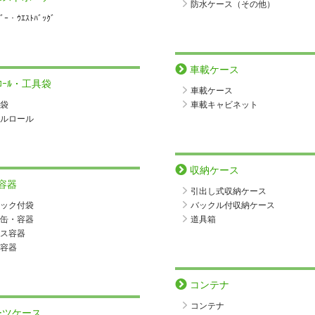
防水ケース（その他）
ﾀﾞｰ・ｳｴｽﾄﾊﾞｯｸﾞ
車載ケース
ﾙﾛｰﾙ・工具袋
車載ケース
袋
車載キャビネット
ルロール
収納ケース
容器
引出し式収納ケース
ック付袋
バックル付収納ケース
缶・容器
道具箱
ス容器
容器
コンテナ
コンテナ
ーツケース