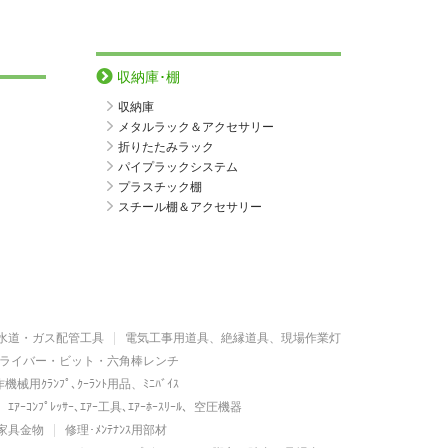
収納庫･棚
収納庫
メタルラック＆アクセサリー
折りたたみラック
パイプラックシステム
プラスチック棚
スチール棚＆アクセサリー
水道・ガス配管工具
電気工事用道具、絶縁道具、現場作業灯
ライバー・ビット・六角棒レンチ
機械用ｸﾗﾝﾌﾟ､ｸｰﾗﾝﾄ用品、ﾐﾆﾊﾞｲｽ
ｴｱｰｺﾝﾌﾟﾚｯｻｰ､ｴｱｰ工具､ｴｱｰﾎｰｽﾘｰﾙ、空圧機器
家具金物
修理･ﾒﾝﾃﾅﾝｽ用部材