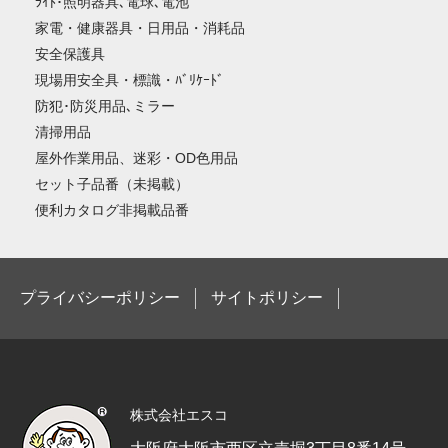
ﾗｲﾄ･照明器具､電球､電池
家電・健康器具・日用品・消耗品
安全保護具
現場用安全具・標識・ﾊﾞﾘｹｰﾄﾞ
防犯･防災用品､ミラー
清掃用品
屋外作業用品、迷彩・OD色用品
セット子品番（未掲載）
便利カタログ非掲載品番
プライバシーポリシー
サイトポリシー
株式会社エスコ