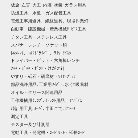
板金･左官･大工･内装･塗装･ガラス用具
防爆工具、水道・ガス配管工具
電気工事用道具、絶縁道具、現場作業灯
自動車・建設機械・産業機械ｻｰﾋﾞｽ工具
チタン工具・ステンレス工具
スパナ・レンチ・ソケット類
ﾄﾙｸﾚﾝﾁ、ﾄﾙｸﾄﾞﾗｲﾊﾞｰ、ﾜｲﾔｰﾂｲｽﾀｰ
ドライバー・ビット・六角棒レンチ
ﾌｯｸ・ﾋﾟｯｸ・ﾎﾟﾝﾁ・けがき針
やすり・砥石・研磨材・ﾜｲﾔｰﾌﾞﾗｼ
部品洗浄用品､工業用ﾜｲﾊﾟｰ､水･油吸着材
オイル・グリース関連用品
工作機械用ｸﾗﾝﾌﾟ､ｸｰﾗﾝﾄ用品、ﾐﾆﾊﾞｲｽ
時計用工具､ﾙｰﾍﾟ､半田ごて､ﾐﾆﾄｰﾁ
測定工具
テスター及び計測器
電動工具・発電機・ｺｰﾄﾞﾘｰﾙ・延長ｺｰﾄﾞ