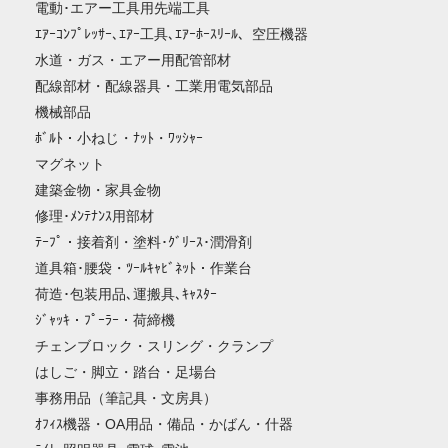
電動･エアー工具用先端工具
ｴｱｰｺﾝﾌﾟﾚｯｻｰ､ｴｱｰ工具､ｴｱｰﾎｰｽﾘｰﾙ、空圧機器
水道・ガス・エアー用配管部材
配線部材・配線器具・工業用電気部品
機械部品
ﾎﾞﾙﾄ・小ねじ・ﾅｯﾄ・ﾜｯｼｬｰ
マグネット
建築金物・家具金物
修理･ﾒﾝﾃﾅﾝｽ用部材
ﾃｰﾌﾟ・接着剤・塗料･ｸﾞﾘｰｽ･潤滑剤
道具箱･腰袋・ﾂｰﾙｷｬﾋﾞﾈｯﾄ・作業台
荷造･包装用品､運搬具､ｷｬｽﾀｰ
ｼﾞｬｯｷ・ﾌﾟｰﾗｰ・荷締機
チェンブロック・スリング・クランプ
はしご・脚立・踏台・足場台
事務用品（筆記具・文房具）
ｵﾌｨｽ機器・OA用品・備品・かばん・什器