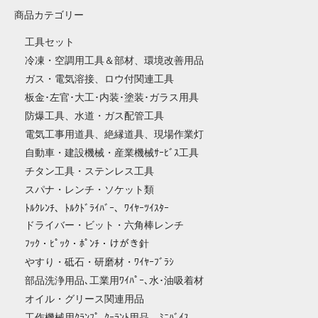
商品カテゴリー
工具セット
冷凍・空調用工具＆部材、環境改善用品
ガス・電気溶接、ロウ付関連工具
板金･左官･大工･内装･塗装･ガラス用具
防爆工具、水道・ガス配管工具
電気工事用道具、絶縁道具、現場作業灯
自動車・建設機械・産業機械ｻｰﾋﾞｽ工具
チタン工具・ステンレス工具
スパナ・レンチ・ソケット類
ﾄﾙｸﾚﾝﾁ、ﾄﾙｸﾄﾞﾗｲﾊﾞｰ、ﾜｲﾔｰﾂｲｽﾀｰ
ドライバー・ビット・六角棒レンチ
ﾌｯｸ・ﾋﾟｯｸ・ﾎﾟﾝﾁ・けがき針
やすり・砥石・研磨材・ﾜｲﾔｰﾌﾞﾗｼ
部品洗浄用品､工業用ﾜｲﾊﾟｰ､水･油吸着材
オイル・グリース関連用品
工作機械用ｸﾗﾝﾌﾟ､ｸｰﾗﾝﾄ用品、ﾐﾆﾊﾞｲｽ