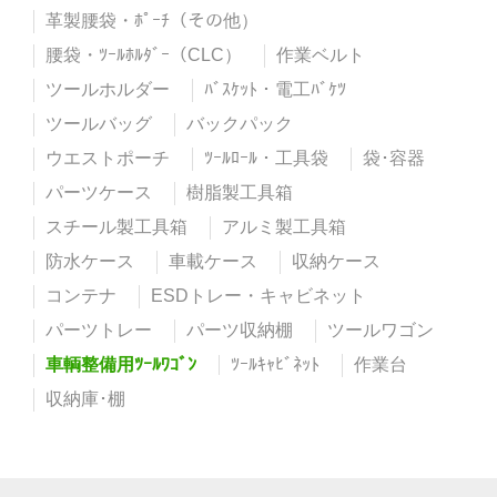
革製腰袋・ﾎﾟｰﾁ（その他）
腰袋・ﾂｰﾙﾎﾙﾀﾞｰ（CLC）
作業ベルト
ツールホルダー
ﾊﾞｽｹｯﾄ・電工ﾊﾞｹﾂ
ツールバッグ
バックパック
ウエストポーチ
ﾂｰﾙﾛｰﾙ・工具袋
袋･容器
パーツケース
樹脂製工具箱
スチール製工具箱
アルミ製工具箱
防水ケース
車載ケース
収納ケース
コンテナ
ESDトレー・キャビネット
パーツトレー
パーツ収納棚
ツールワゴン
車輌整備用ﾂｰﾙﾜｺﾞﾝ
ﾂｰﾙｷｬﾋﾞﾈｯﾄ
作業台
収納庫･棚