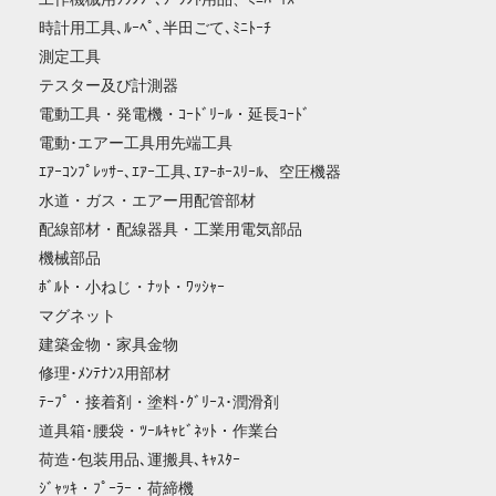
時計用工具､ﾙｰﾍﾟ､半田ごて､ﾐﾆﾄｰﾁ
測定工具
テスター及び計測器
電動工具・発電機・ｺｰﾄﾞﾘｰﾙ・延長ｺｰﾄﾞ
電動･エアー工具用先端工具
ｴｱｰｺﾝﾌﾟﾚｯｻｰ､ｴｱｰ工具､ｴｱｰﾎｰｽﾘｰﾙ、空圧機器
水道・ガス・エアー用配管部材
配線部材・配線器具・工業用電気部品
機械部品
ﾎﾞﾙﾄ・小ねじ・ﾅｯﾄ・ﾜｯｼｬｰ
マグネット
建築金物・家具金物
修理･ﾒﾝﾃﾅﾝｽ用部材
ﾃｰﾌﾟ・接着剤・塗料･ｸﾞﾘｰｽ･潤滑剤
道具箱･腰袋・ﾂｰﾙｷｬﾋﾞﾈｯﾄ・作業台
荷造･包装用品､運搬具､ｷｬｽﾀｰ
ｼﾞｬｯｷ・ﾌﾟｰﾗｰ・荷締機