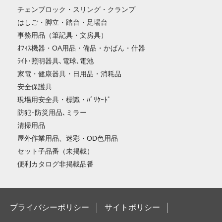
チェンブロック・スリング・クランプ
はしご・脚立・踏台・足場台
事務用品（筆記具・文房具）
ｵﾌｨｽ機器・OA用品・備品・かばん・什器
ﾗｲﾄ･照明器具､電球､電池
家電・健康器具・日用品・消耗品
安全保護具
現場用安全具・標識・ﾊﾞﾘｹｰﾄﾞ
防犯･防災用品､ミラー
清掃用品
屋外作業用品、迷彩・OD色用品
セット子品番（未掲載）
便利カタログ非掲載品番
プライバシーポリシー
サイトポリシー