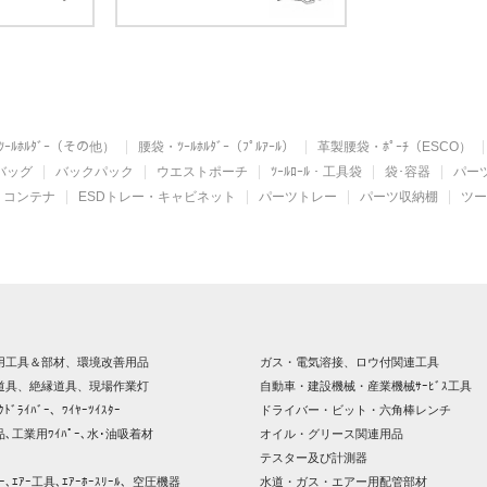
ｰﾙﾎﾙﾀﾞｰ（その他）
腰袋・ﾂｰﾙﾎﾙﾀﾞｰ（ﾌﾟﾙｱｰﾙ）
革製腰袋・ﾎﾟｰﾁ（ESCO）
バッグ
バックパック
ウエストポーチ
ﾂｰﾙﾛｰﾙ・工具袋
袋･容器
パー
コンテナ
ESDトレー・キャビネット
パーツトレー
パーツ収納棚
ツー
用工具＆部材、環境改善用品
ガス・電気溶接、ロウ付関連工具
道具、絶縁道具、現場作業灯
自動車・建設機械・産業機械ｻｰﾋﾞｽ工具
ｸﾄﾞﾗｲﾊﾞｰ、ﾜｲﾔｰﾂｲｽﾀｰ
ドライバー・ビット・六角棒レンチ
､工業用ﾜｲﾊﾟｰ､水･油吸着材
オイル・グリース関連用品
テスター及び計測器
ｯｻｰ､ｴｱｰ工具､ｴｱｰﾎｰｽﾘｰﾙ、空圧機器
水道・ガス・エアー用配管部材