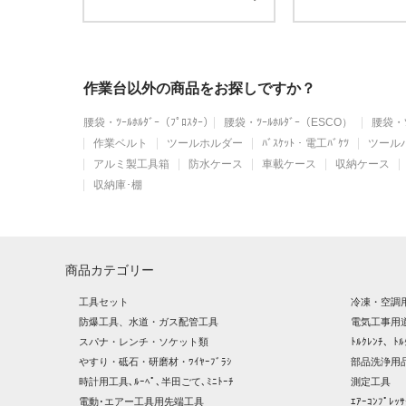
作業台以外の商品をお探しですか？
腰袋・ﾂｰﾙﾎﾙﾀﾞｰ（ﾌﾟﾛｽﾀｰ）
腰袋・ﾂｰﾙﾎﾙﾀﾞｰ（ESCO）
腰袋・ﾂ
作業ベルト
ツールホルダー
ﾊﾞｽｹｯﾄ・電工ﾊﾞｹﾂ
ツール
アルミ製工具箱
防水ケース
車載ケース
収納ケース
収納庫･棚
商品カテゴリー
工具セット
冷凍・空調
防爆工具、水道・ガス配管工具
電気工事用
スパナ・レンチ・ソケット類
ﾄﾙｸﾚﾝﾁ、ﾄﾙ
やすり・砥石・研磨材・ﾜｲﾔｰﾌﾞﾗｼ
部品洗浄用品
時計用工具､ﾙｰﾍﾟ､半田ごて､ﾐﾆﾄｰﾁ
測定工具
電動･エアー工具用先端工具
ｴｱｰｺﾝﾌﾟﾚ