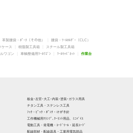
革製腰袋・ﾎﾟｰﾁ（その他）
腰袋・ﾂｰﾙﾎﾙﾀﾞｰ（CLC）
ツケース
樹脂製工具箱
スチール製工具箱
ルワゴン
車輌整備用ﾂｰﾙﾜｺﾞﾝ
ﾂｰﾙｷｬﾋﾞﾈｯﾄ
作業台
板金･左官･大工･内装･塗装･ガラス用具
チタン工具・ステンレス工具
ﾌｯｸ・ﾋﾟｯｸ・ﾎﾟﾝﾁ・けがき針
工作機械用ｸﾗﾝﾌﾟ､ｸｰﾗﾝﾄ用品、ﾐﾆﾊﾞｲｽ
電動工具・発電機・ｺｰﾄﾞﾘｰﾙ・延長ｺｰﾄﾞ
配線部材・配線器具・工業用電気部品