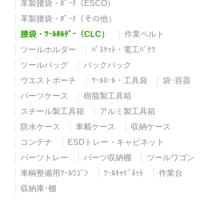
革製腰袋・ﾎﾟｰﾁ（ESCO）
革製腰袋・ﾎﾟｰﾁ（その他）
腰袋・ﾂｰﾙﾎﾙﾀﾞｰ（CLC）
作業ベルト
ツールホルダー
ﾊﾞｽｹｯﾄ・電工ﾊﾞｹﾂ
ツールバッグ
バックパック
ウエストポーチ
ﾂｰﾙﾛｰﾙ・工具袋
袋･容器
パーツケース
樹脂製工具箱
スチール製工具箱
アルミ製工具箱
防水ケース
車載ケース
収納ケース
コンテナ
ESDトレー・キャビネット
パーツトレー
パーツ収納棚
ツールワゴン
車輌整備用ﾂｰﾙﾜｺﾞﾝ
ﾂｰﾙｷｬﾋﾞﾈｯﾄ
作業台
収納庫･棚