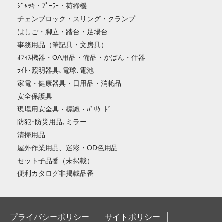
ｼﾞｬｯｷ・ﾌﾟｰﾗｰ・荷締機
チェンブロック・スリング・クランプ
はしご・脚立・踏台・足場台
事務用品（筆記具・文房具）
ｵﾌｨｽ機器・OA用品・備品・かばん・什器
ﾗｲﾄ･照明器具､電球､電池
家電・健康器具・日用品・消耗品
安全保護具
現場用安全具・標識・ﾊﾞﾘｹｰﾄﾞ
防犯･防災用品､ミラー
清掃用品
屋外作業用品、迷彩・OD色用品
セット子品番（未掲載）
便利カタログ非掲載品番
プライバシーポリシー
サイトポリシー