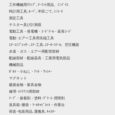
工作機械用ｸﾗﾝﾌﾟ､ｸｰﾗﾝﾄ用品、ﾐﾆﾊﾞｲｽ
時計用工具､ﾙｰﾍﾟ､半田ごて､ﾐﾆﾄｰﾁ
測定工具
テスター及び計測器
電動工具・発電機・ｺｰﾄﾞﾘｰﾙ・延長ｺｰﾄﾞ
電動･エアー工具用先端工具
ｴｱｰｺﾝﾌﾟﾚｯｻｰ､ｴｱｰ工具､ｴｱｰﾎｰｽﾘｰﾙ、空圧機器
水道・ガス・エアー用配管部材
配線部材・配線器具・工業用電気部品
機械部品
ﾎﾞﾙﾄ・小ねじ・ﾅｯﾄ・ﾜｯｼｬｰ
マグネット
建築金物・家具金物
修理･ﾒﾝﾃﾅﾝｽ用部材
ﾃｰﾌﾟ・接着剤・塗料･ｸﾞﾘｰｽ･潤滑剤
道具箱･腰袋・ﾂｰﾙｷｬﾋﾞﾈｯﾄ・作業台
荷造･包装用品､運搬具､ｷｬｽﾀｰ