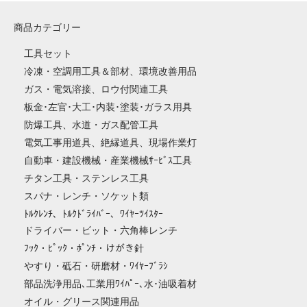
商品カテゴリー
工具セット
冷凍・空調用工具＆部材、環境改善用品
ガス・電気溶接、ロウ付関連工具
板金･左官･大工･内装･塗装･ガラス用具
防爆工具、水道・ガス配管工具
電気工事用道具、絶縁道具、現場作業灯
自動車・建設機械・産業機械ｻｰﾋﾞｽ工具
チタン工具・ステンレス工具
スパナ・レンチ・ソケット類
ﾄﾙｸﾚﾝﾁ、ﾄﾙｸﾄﾞﾗｲﾊﾞｰ、ﾜｲﾔｰﾂｲｽﾀｰ
ドライバー・ビット・六角棒レンチ
ﾌｯｸ・ﾋﾟｯｸ・ﾎﾟﾝﾁ・けがき針
やすり・砥石・研磨材・ﾜｲﾔｰﾌﾞﾗｼ
部品洗浄用品､工業用ﾜｲﾊﾟｰ､水･油吸着材
オイル・グリース関連用品