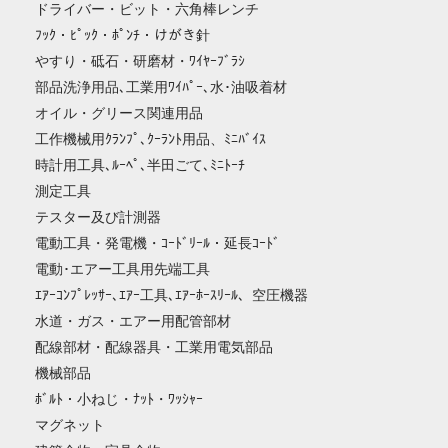
ドライバー・ビット・六角棒レンチ
ﾌｯｸ・ﾋﾟｯｸ・ﾎﾟﾝﾁ・けがき針
やすり・砥石・研磨材・ﾜｲﾔｰﾌﾞﾗｼ
部品洗浄用品､工業用ﾜｲﾊﾟｰ､水･油吸着材
オイル・グリース関連用品
工作機械用ｸﾗﾝﾌﾟ､ｸｰﾗﾝﾄ用品、ﾐﾆﾊﾞｲｽ
時計用工具､ﾙｰﾍﾟ､半田ごて､ﾐﾆﾄｰﾁ
測定工具
テスター及び計測器
電動工具・発電機・ｺｰﾄﾞﾘｰﾙ・延長ｺｰﾄﾞ
電動･エアー工具用先端工具
ｴｱｰｺﾝﾌﾟﾚｯｻｰ､ｴｱｰ工具､ｴｱｰﾎｰｽﾘｰﾙ、空圧機器
水道・ガス・エアー用配管部材
配線部材・配線器具・工業用電気部品
機械部品
ﾎﾞﾙﾄ・小ねじ・ﾅｯﾄ・ﾜｯｼｬｰ
マグネット