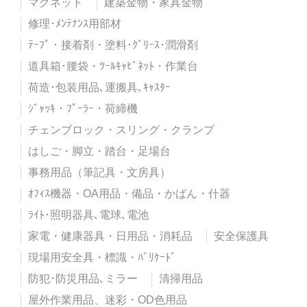
マグネット
建築金物・家具金物
修理･ﾒﾝﾃﾅﾝｽ用部材
ﾃｰﾌﾟ・接着剤・塗料･ｸﾞﾘｰｽ･潤滑剤
道具箱･腰袋・ﾂｰﾙｷｬﾋﾞﾈｯﾄ・作業台
荷造･包装用品､運搬具､ｷｬｽﾀｰ
ｼﾞｬｯｷ・ﾌﾟｰﾗｰ・荷締機
チェンブロック・スリング・クランプ
はしご・脚立・踏台・足場台
事務用品（筆記具・文房具）
ｵﾌｨｽ機器・OA用品・備品・かばん・什器
ﾗｲﾄ･照明器具､電球､電池
家電・健康器具・日用品・消耗品
安全保護具
現場用安全具・標識・ﾊﾞﾘｹｰﾄﾞ
防犯･防災用品､ミラー
清掃用品
屋外作業用品、迷彩・OD色用品