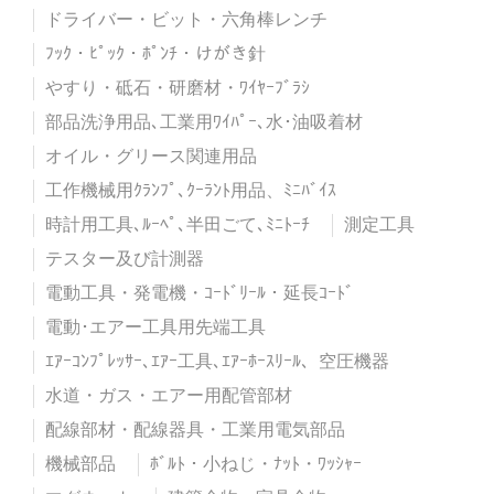
ドライバー・ビット・六角棒レンチ
ﾌｯｸ・ﾋﾟｯｸ・ﾎﾟﾝﾁ・けがき針
やすり・砥石・研磨材・ﾜｲﾔｰﾌﾞﾗｼ
部品洗浄用品､工業用ﾜｲﾊﾟｰ､水･油吸着材
オイル・グリース関連用品
工作機械用ｸﾗﾝﾌﾟ､ｸｰﾗﾝﾄ用品、ﾐﾆﾊﾞｲｽ
時計用工具､ﾙｰﾍﾟ､半田ごて､ﾐﾆﾄｰﾁ
測定工具
テスター及び計測器
電動工具・発電機・ｺｰﾄﾞﾘｰﾙ・延長ｺｰﾄﾞ
電動･エアー工具用先端工具
ｴｱｰｺﾝﾌﾟﾚｯｻｰ､ｴｱｰ工具､ｴｱｰﾎｰｽﾘｰﾙ、空圧機器
水道・ガス・エアー用配管部材
配線部材・配線器具・工業用電気部品
機械部品
ﾎﾞﾙﾄ・小ねじ・ﾅｯﾄ・ﾜｯｼｬｰ