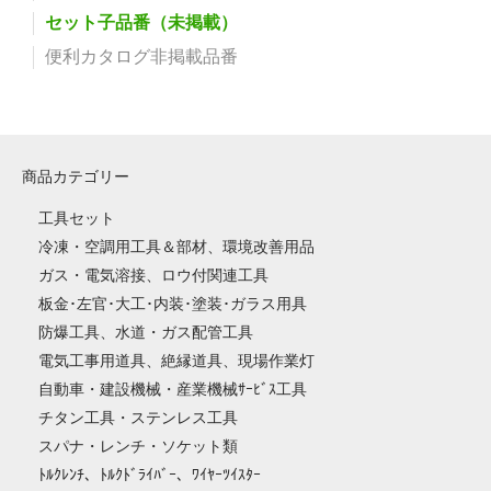
セット子品番（未掲載）
便利カタログ非掲載品番
商品カテゴリー
工具セット
冷凍・空調用工具＆部材、環境改善用品
ガス・電気溶接、ロウ付関連工具
板金･左官･大工･内装･塗装･ガラス用具
防爆工具、水道・ガス配管工具
電気工事用道具、絶縁道具、現場作業灯
自動車・建設機械・産業機械ｻｰﾋﾞｽ工具
チタン工具・ステンレス工具
スパナ・レンチ・ソケット類
ﾄﾙｸﾚﾝﾁ、ﾄﾙｸﾄﾞﾗｲﾊﾞｰ、ﾜｲﾔｰﾂｲｽﾀｰ