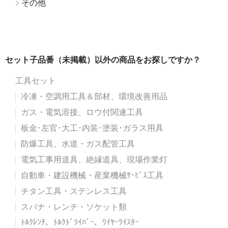
その他
セット子品番（未掲載）以外の商品をお探しですか？
工具セット
冷凍・空調用工具＆部材、環境改善用品
ガス・電気溶接、ロウ付関連工具
板金･左官･大工･内装･塗装･ガラス用具
防爆工具、水道・ガス配管工具
電気工事用道具、絶縁道具、現場作業灯
自動車・建設機械・産業機械ｻｰﾋﾞｽ工具
チタン工具・ステンレス工具
スパナ・レンチ・ソケット類
ﾄﾙｸﾚﾝﾁ、ﾄﾙｸﾄﾞﾗｲﾊﾞｰ、ﾜｲﾔｰﾂｲｽﾀｰ