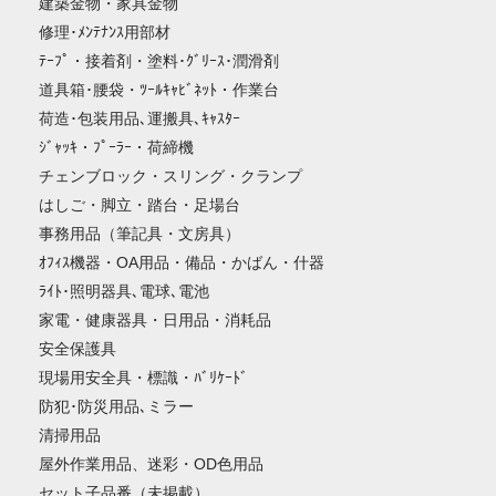
建築金物・家具金物
修理･ﾒﾝﾃﾅﾝｽ用部材
ﾃｰﾌﾟ・接着剤・塗料･ｸﾞﾘｰｽ･潤滑剤
道具箱･腰袋・ﾂｰﾙｷｬﾋﾞﾈｯﾄ・作業台
荷造･包装用品､運搬具､ｷｬｽﾀｰ
ｼﾞｬｯｷ・ﾌﾟｰﾗｰ・荷締機
チェンブロック・スリング・クランプ
はしご・脚立・踏台・足場台
事務用品（筆記具・文房具）
ｵﾌｨｽ機器・OA用品・備品・かばん・什器
ﾗｲﾄ･照明器具､電球､電池
家電・健康器具・日用品・消耗品
安全保護具
現場用安全具・標識・ﾊﾞﾘｹｰﾄﾞ
防犯･防災用品､ミラー
清掃用品
屋外作業用品、迷彩・OD色用品
セット子品番（未掲載）