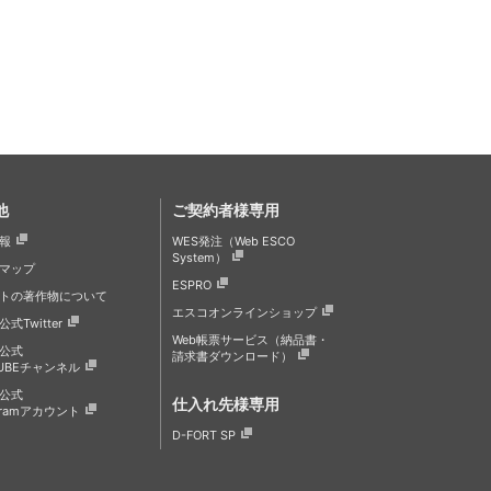
他
ご契約者様専用
報
WES発注（Web ESCO
System）
マップ
ESPRO
トの著作物について
エスコオンラインショップ
式Twitter
Web帳票サービス（納品書・
公式
請求書ダウンロード）
TUBEチャンネル
公式
仕入れ先様専用
agramアカウント
D-FORT SP