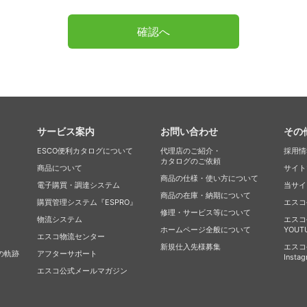
確認へ
サービス案内
お問い合わせ
その
ESCO便利カタログについて
代理店のご紹介・
採用情
カタログのご依頼
商品について
サイト
商品の仕様・使い方について
電子購買・調達システム
当サイ
商品の在庫・納期について
購買管理システム『ESPRO』
エスコ公
修理・サービス等について
物流システム
エスコ
ホームページ全般について
YOU
エスコ物流センター
新規仕入先様募集
エスコ
の軌跡
アフターサポート
Inst
エスコ公式メールマガジン