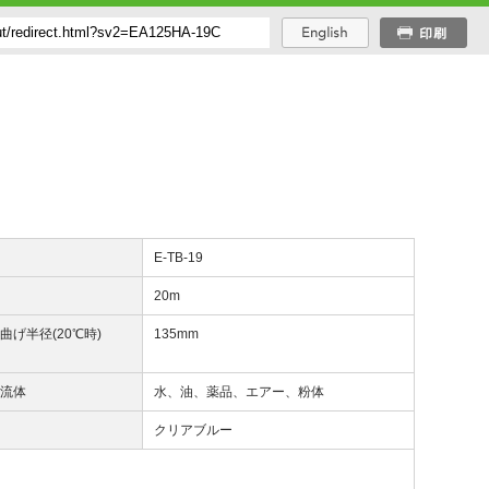
番
E-TB-19
長
20m
曲げ半径(20℃時)
135mm
用流体
水、油、薬品、エアー、粉体
調
クリアブルー