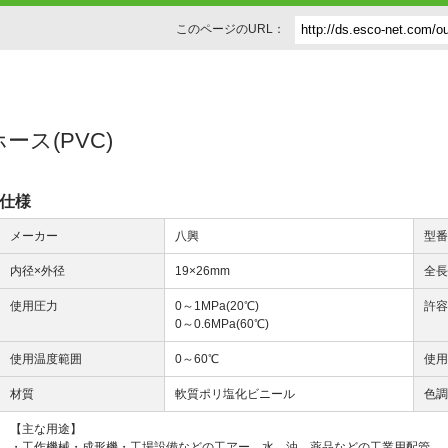
このページのURL：
ホース(PVC)
仕様
メーカー
八興
型
内径×外径
19×26mm
全
使用圧力
0～1MPa(20℃)
許容
0～0.6MPa(60℃)
使用温度範囲
0～60℃
使
材質
軟質ポリ塩化ビニール
色
【主な用途】
・工作機械・成形機・工場設備などの工アー、水、油、薬品などの工業用配管