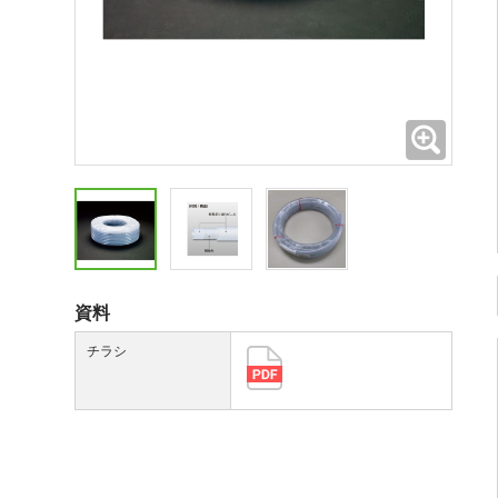
拡大
資料
チラシ