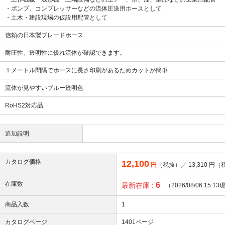
・ポンプ、コンプレッサーなどの流体圧送用ホースとして
・土木・建設現場の仮設用配管として
信頼の日本製ブレードホース
耐圧性、透明性に優れ流体が確認できます。
１メートル間隔でホースに長さ印刷があるためカットが簡単
流体が見やすいブルー透明色
RoHS2対応品
追加説明
カタログ価格
12,100
円
（税抜）／
13,310
円（
在庫数
6
最新在庫 :
（2026/08/06 15:1
商品入数
1
カタログページ
1401ページ