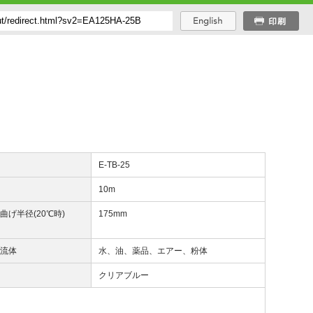
番
E-TB-25
長
10m
曲げ半径(20℃時)
175mm
用流体
水、油、薬品、エアー、粉体
調
クリアブルー