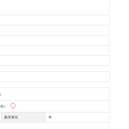
）
0現在）
販売単位
本