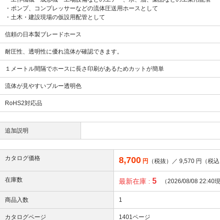
・ポンプ、コンプレッサーなどの流体圧送用ホースとして
・土木・建設現場の仮設用配管として
信頼の日本製ブレードホース
耐圧性、透明性に優れ流体が確認できます。
１メートル間隔でホースに長さ印刷があるためカットが簡単
流体が見やすいブルー透明色
RoHS2対応品
追加説明
カタログ価格
8,700
円
（税抜）／
9,570
円（税込
在庫数
5
最新在庫 :
（2026/08/08 22:4
商品入数
1
カタログページ
1401ページ