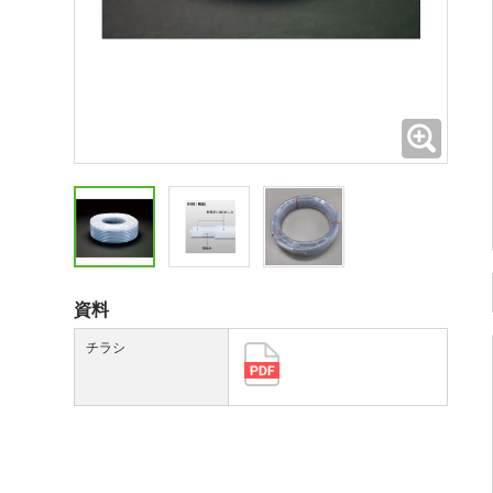
拡大
資料
チラシ