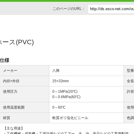
このページのURL：
ホース(PVC)
仕様
メーカー
八興
型
内径×外径
25×33mm
全
使用圧力
0～1MPa(20℃)
許容
0～0.6MPa(60℃)
使用温度範囲
0～60℃
使
材質
軟質ポリ塩化ビニール
色
【主な用途】
・工作機械・成形機・工場設備などの工アー、水、油、薬品などの工業用配管