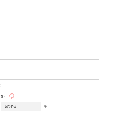
）
4現在）
販売単位
巻