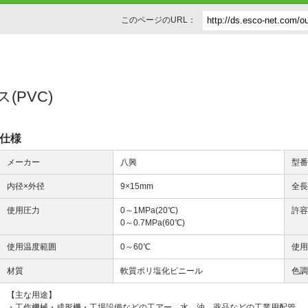
このページのURL：
(PVC)
仕様
メーカー
八興
型
内径×外径
9×15mm
全
使用圧力
0～1MPa(20℃)
許容
0～0.7MPa(60℃)
使用温度範囲
0～60℃
使
材質
軟質ポリ塩化ビニール
色
【主な用途】
・工作機械・成形機・工場設備などの工アー、水、油、薬品などの工業用配管