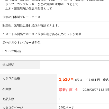
・ポンプ、コンプレッサーなどの流体圧送用ホースとして
・土木・建設現場の仮設用配管として
信頼の日本製ブレードホース
耐圧性、透明性に優れ流体が確認できます。
１メートル間隔でホースに長さ印刷があるためカットが簡単
流体が見やすいブルー透明色
RoHS2対応品
追加説明
カタログ価格
1,510
円
（税抜）／
1,661
円（税込
在庫数
6
最新在庫 :
（2026/08/07 14:5
商品入数
1
カタログページ
1401ページ