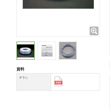
拡大
資料
チラシ