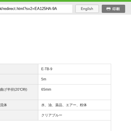
番
E-TB-9
長
5m
曲げ半径(20℃時)
65mm
用流体
水、油、薬品、エアー、粉体
調
クリアブルー