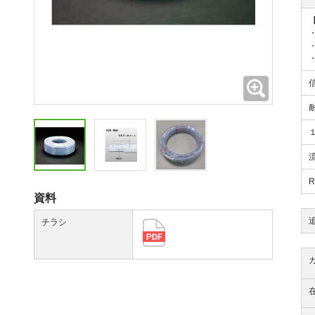
拡大
資料
チラシ