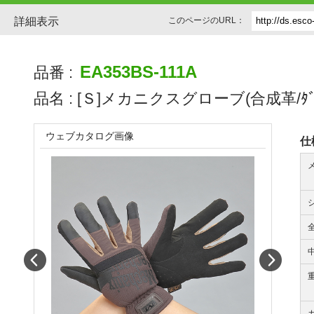
詳細表示
このページのURL：
EA353BS-111A
品番 :
品名 :
[Ｓ]メカニクスグローブ(合成革/ﾀﾞ-ｸ
ウェブカタログ画像
仕
Prev
Next