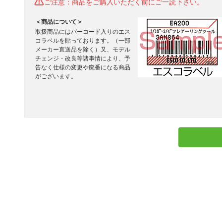
ご注意：商品をご購入いただく前にご一読下さい。
＜商品について＞
取扱商品にはバーコード入りのエス
コラベルを貼っております。（一部
メーカー直送品を除く）又、モデル
チェンジ・改良等諸事情により、予
告なく仕様の変更や廃番になる商品
がございます。