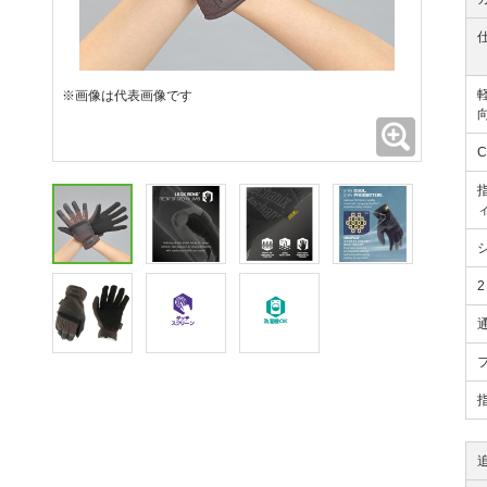
※画像は代表画像です
拡大