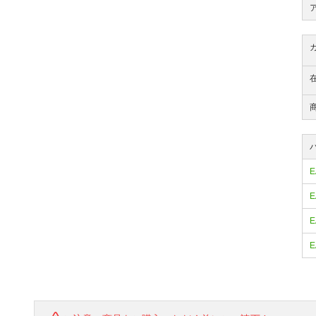
E
E
E
E